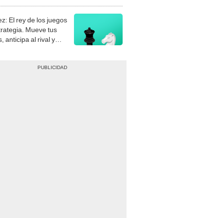
stra tu habilidad.
z: El rey de los juegos
trategia. Mueve tus
, anticipa al rival y
gue el jaque mate.