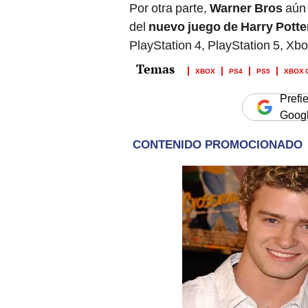
Por otra parte,
Warner Bros
aún 
del
nuevo juego de Harry Potte
PlayStation 4, PlayStation 5, Xb
XBOX
PS4
PS5
XBOX 
Prefi
Goog