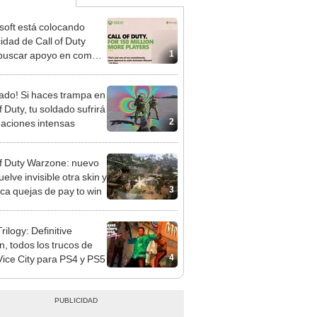
soft está colocando
cidad de Call of Duty
1
buscar apoyo en compra
ivision
ado! Si haces trampa en
f Duty, tu soldado sufrirá
2
naciones intensas
of Duty Warzone: nuevo
elve invisible otra skin y
3
ca quejas de pay to win
ilogy: Definitive
n, todos los trucos de
4
ice City para PS4 y PS5