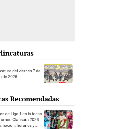
lincaturas
catura del viernes 7 de
o de 2026
tas Recomendadas
os de Liga 1 en la fecha
 Torneo Clausura 2026:
amación, horarios y