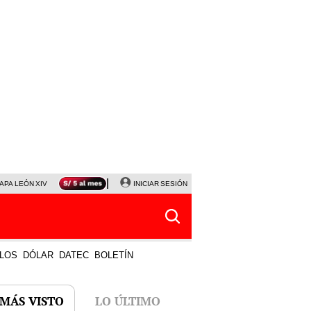
APA LEÓN XIV
NALDY SALDAÑA
INICIAR SESIÓN
LA BELLA LUZ
MAGALY MEDINA
HORÓS
LOS
DÓLAR
DATEC
BOLETÍN
 MÁS VISTO
LO ÚLTIMO