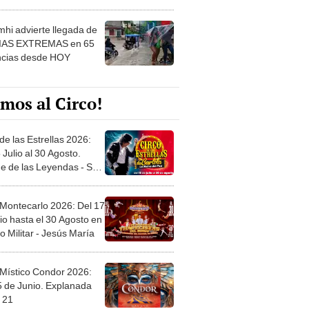
 ver
hi advierte llegada de
IAS EXTREMAS en 65
ncias desde HOY
mos al Circo!
de las Estrellas 2026:
 Julio al 30 Agosto.
e de las Leyendas - San
l
 Montecarlo 2026: Del 17
io hasta el 30 Agosto en
o Militar - Jesús María
 Místico Condor 2026:
5 de Junio. Explanada
 21