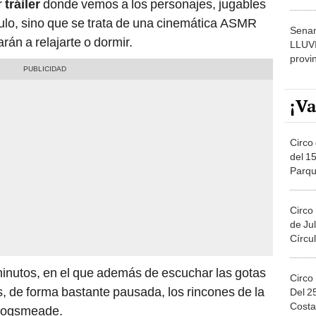
r
tráiler
donde vemos a los personajes, jugables
dónde
tulo, sino que se trata de una cinemática ASMR
Senam
rán a relajarte o dormir.
LLUV
provi
¡Va
Circo 
del 15
Parqu
Migue
Circo
de Jul
Círcul
 minutos, en el que además de escuchar las gotas
Circo
s, de forma bastante pausada, los rincones de la
Del 2
Costa
 Hogsmeade.