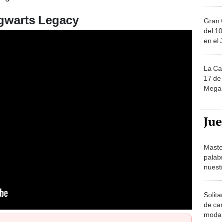
gwarts Legacy
Gran 
del 10
en el
La Ca
17 de 
Mega 
Ju
Maste
palab
nuest
Solita
de ca
moda.