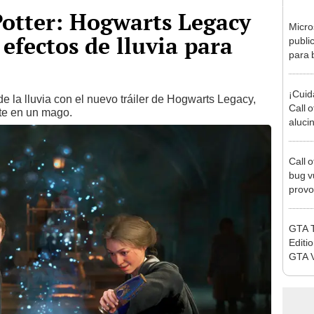
otter: Hogwarts Legacy
Micro
 efectos de lluvia para
publi
para 
de Act
¡Cuid
 de la lluvia con el nuevo tráiler de Hogwarts Legacy,
Call o
rte en un mago.
aluci
Call 
bug vu
provo
GTA Tr
Editio
GTA V