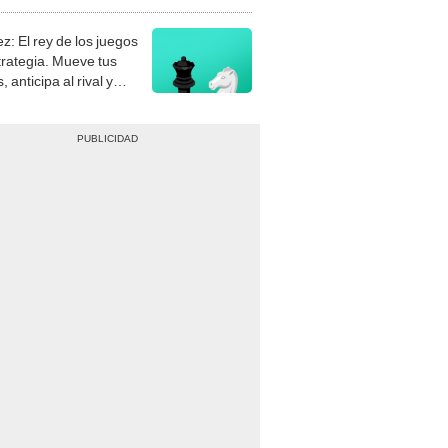
stra tu habilidad.
z: El rey de los juegos
trategia. Mueve tus
, anticipa al rival y
gue el jaque mate.