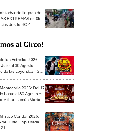
 ver
hi advierte llegada de
IAS EXTREMAS en 65
ncias desde HOY
mos al Circo!
de las Estrellas 2026:
 Julio al 30 Agosto.
e de las Leyendas - San
l
 Montecarlo 2026: Del 17
io hasta el 30 Agosto en
o Militar - Jesús María
 Místico Condor 2026:
5 de Junio. Explanada
 21