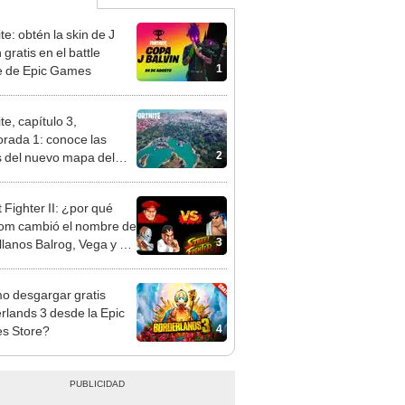
te: obtén la skin de J
 gratis en el battle
1
e de Epic Games
te, capítulo 3,
rada 1: conoce las
2
 del nuevo mapa del
juego
 Fighter II: ¿por qué
m cambió el nombre de
3
illanos Balrog, Vega y M.
?
 desgargar gratis
rlands 3 desde la Epic
4
s Store?