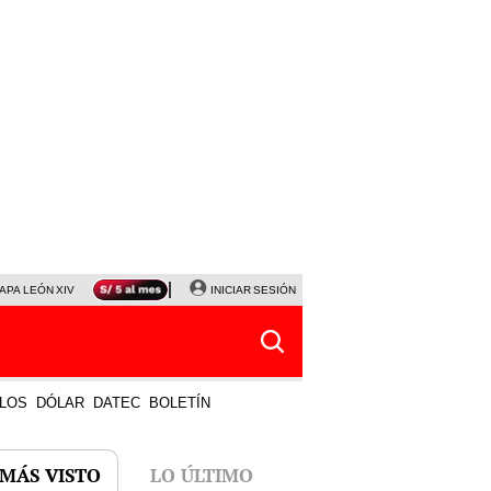
APA LEÓN XIV
NALDY SALDAÑA
INICIAR SESIÓN
LA BELLA LUZ
MAGALY MEDINA
HORÓS
LOS
DÓLAR
DATEC
BOLETÍN
 MÁS VISTO
LO ÚLTIMO