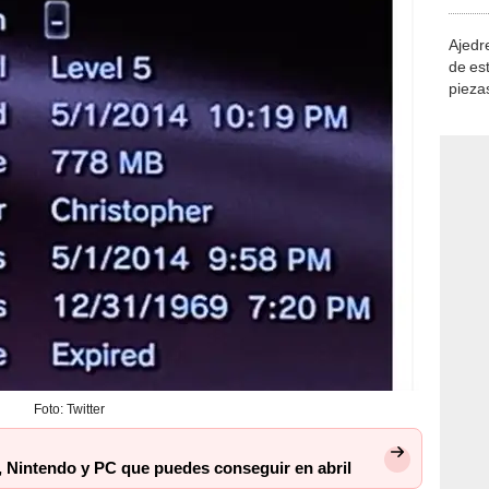
demue
Ajedre
de es
piezas
consi
Foto: Twitter
, Nintendo y PC que puedes conseguir en abril