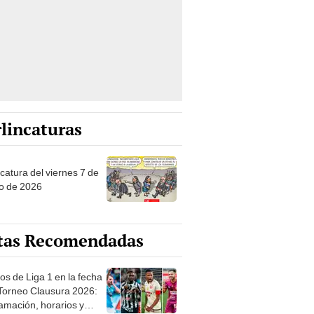
lincaturas
catura del viernes 7 de
o de 2026
tas Recomendadas
os de Liga 1 en la fecha
 Torneo Clausura 2026:
amación, horarios y