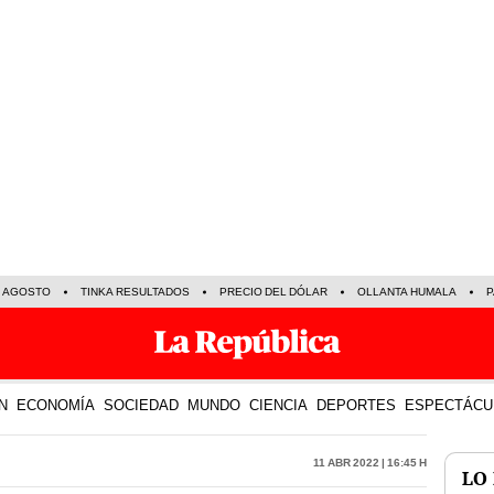
E AGOSTO
TINKA RESULTADOS
PRECIO DEL DÓLAR
OLLANTA HUMALA
P
N
ECONOMÍA
SOCIEDAD
MUNDO
CIENCIA
DEPORTES
ESPECTÁCU
11 Abr 2022 | 16:45 h
LO