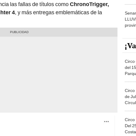
dónde
cia las fallas de títulos como
ChronoTrigger,
ghter 4
, y más entregas emblemáticas de la
Senam
LLUV
provi
¡Va
Circo 
del 15
Parqu
Migue
Circo
de Jul
Círcul
Circo
Del 2
Costa