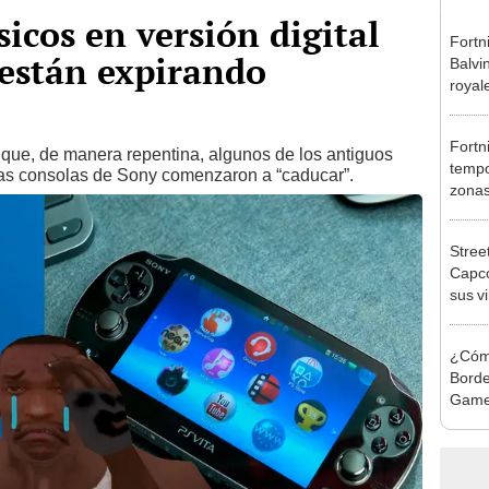
sicos en versión digital
Fortni
 están expirando
Balvin
royal
Fortni
 que, de manera repentina, algunos de los antiguos
tempo
 las consolas de Sony comenzaron a “caducar”.
zonas
video
Street
Capco
sus v
Bison
¿Cómo
Borde
Game