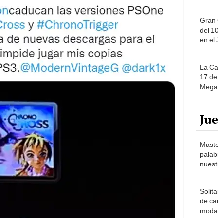
Gran 
del 10
en el
La Ca
17 de 
Mega 
Ju
Maste
palab
nuest
Solita
de ca
moda.