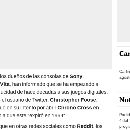
Car
Carlin
, los dueños de las consolas de
Sony
,
agost
Vita
, han informado que se ha empezado a
ducidad de hace décadas a sus juegos digitales.
No
 el usuario de Twitter,
Christopher Foose
,
e en su intento por abrir
Chrono Cross
en
Partid
o a que este “expiró en 1969″.
4 del
o que en otras redes sociales como
Reddit
, los
progr