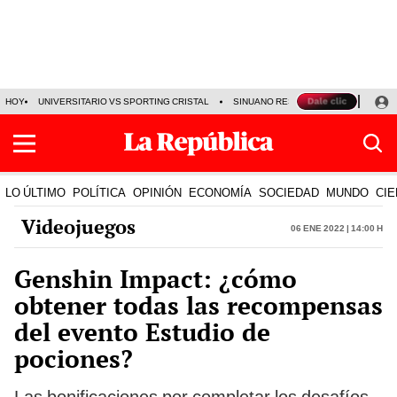
HOY
UNIVERSITARIO VS SPORTING CRISTAL
SINUANO RESULTADOS HOY
CA
LO ÚLTIMO
POLÍTICA
OPINIÓN
ECONOMÍA
SOCIEDAD
MUNDO
CIE
Videojuegos
06 Ene 2022 | 14:00 h
Genshin Impact: ¿cómo
obtener todas las recompensas
del evento Estudio de
pociones?