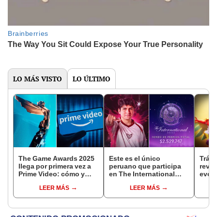
LO MÁS VISTO
LO ÚLTIMO
The Game Awards 2025
Este es el único
Tráil
llega por primera vez a
peruano que participa
reve
Prime Video: cómo y
en The International
evolu
cuándo ver el evento
2025 de Dota 2 con el
sigui
LEER MÁS
LEER MÁS
equipo Heroic