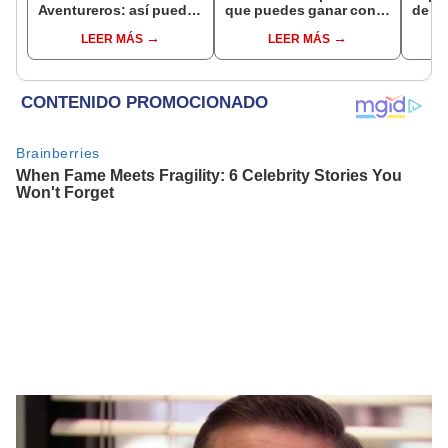
Aventureros: así puedes
que puedes ganar con
de St
conseguir sus
el inicio de sesión diario
sus p
LEER MÁS
LEER MÁS
recompensas
enlo
[VID