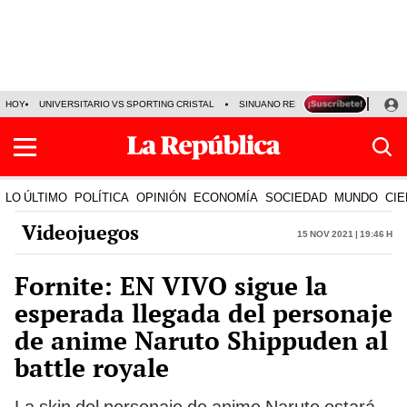
HOY
UNIVERSITARIO VS SPORTING CRISTAL
SINUANO RESULTADOS HOY
CA
LO ÚLTIMO
POLÍTICA
OPINIÓN
ECONOMÍA
SOCIEDAD
MUNDO
CIE
Videojuegos
15 Nov 2021 | 19:46 h
Fornite: EN VIVO sigue la
esperada llegada del personaje
de anime Naruto Shippuden al
battle royale