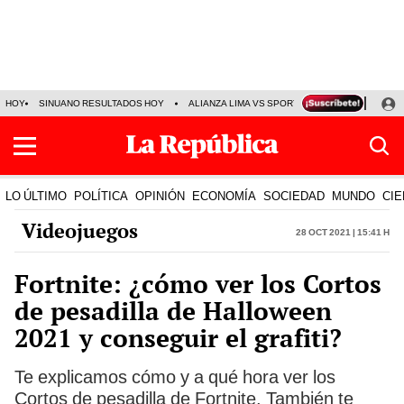
HOY
SINUANO RESULTADOS HOY
ALIANZA LIMA VS SPORT BOYS
JORGE MES
LO ÚLTIMO
POLÍTICA
OPINIÓN
ECONOMÍA
SOCIEDAD
MUNDO
CIE
Videojuegos
28 Oct 2021 | 15:41 h
Fortnite: ¿cómo ver los Cortos
de pesadilla de Halloween
2021 y conseguir el grafiti?
Te explicamos cómo y a qué hora ver los
Cortos de pesadilla de Fortnite. También te