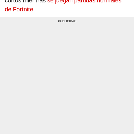
cortos mientras
se juegan partidas normales
de Fortnite
.