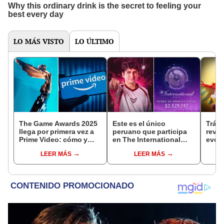
LO MÁS VISTO
LO ÚLTIMO
The Game Awards 2025
Este es el único
Tráil
llega por primera vez a
peruano que participa
reve
Prime Video: cómo y
en The International
evolu
cuándo ver el evento
2025 de Dota 2 con el
sigui
LEER MÁS
LEER MÁS
equipo Heroic