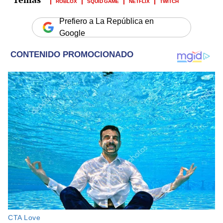
ROBLOX
SQUID GAME
NETFLIX
TWITCH
Prefiero a La República en
Google