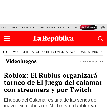
HOY
TINKA RESULTADOS
ALEJANDRO TOLEDO
KENJI FUJIMORI
PRECIO
LO ÚLTIMO
POLÍTICA
OPINIÓN
ECONOMÍA
SOCIEDAD
MUNDO
CIE
Videojuegos
07 Oct 2021 | 9:18 h
Roblox: El Rubius organizará
torneo de El juego del calamar
con streamers y por Twitch
El juego del Calamar es una de las series de
mayor éxito ahora en Netflix, y en Roblox ya