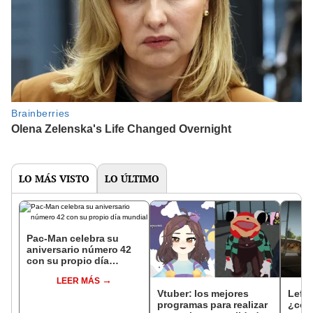
LO MÁS VISTO
LO ÚLTIMO
Pac-Man celebra su
aniversario número 42
con su propio día
mundial
LEER MÁS
Vtuber: los mejores
Left 
programas para realizar
¿cóm