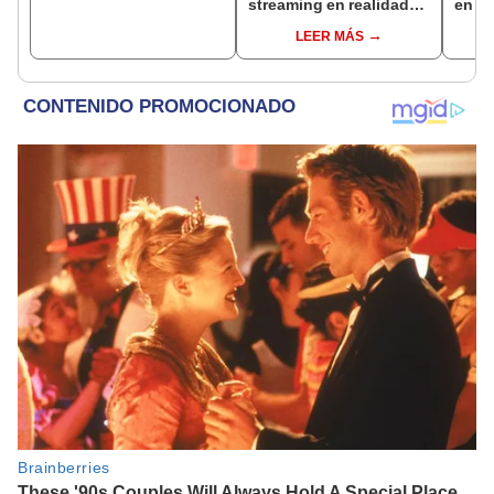
streaming en realidad
en la
virtual
enfr
LEER MÁS