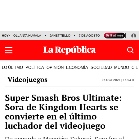
HOY
OLLANTA HUMALA
JANET TELLO
7 DE AGOSTO
TINKA RESULTADOS
LO ÚLTIMO
POLÍTICA
OPINIÓN
ECONOMÍA
SOCIEDAD
MUNDO
CIE
Videojuegos
05 Oct 2021 | 15:04 h
Super Smash Bros Ultimate:
Sora de Kingdom Hearts se
convierte en el último
luchador del videojuego