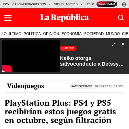
HOY
CASO MOCHASUELDOS
MIGUEL TORRES
LEY PULPÍN
PRECIO DEL
LO ÚLTIMO
POLÍTICA
OPINIÓN
ECONOMÍA
SOCIEDAD
MUNDO
CIE
EN VIVO
Keiko otorga
salvoconducto a Betssy
Chávez y renuevan
Petroperú | Sin Guion con
Rosa María Palacios
Videojuegos
PATROCINADO
26 Sep 2021 | 17:52 h
PlayStation Plus: PS4 y PS5
recibirían estos juegos gratis
en octubre, según filtración