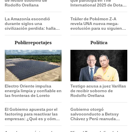
de recibir soborno de
que participa en The
muy bajo”
Rodolfo Orellana
International 2025 de Dota 2
con el equipo Heroic
La Amazonía escondió
Tráiler de Pokémon Z-A
durante siglos una
revela UNA nueva mega-
civilización perdida: hallan
evolución para su siguiente
más de 400 centros
juego
ceremoniales bajo la selva
Publirreportajes
Política
que podrían cambiar su
historia
Electro Oriente impulsa
Testigo acusa a juez Varillas
energía limpia y confiable en
de recibir soborno de
las fronteras de Loreto
Rodolfo Orellana
El Gobierno apuesta por el
Gobierno otorgó
factoring para reactivar las
salvoconducto a Betssy
empresas: ¿Qué es y cómo
Chávez y Perú reanuda
funciona?
relaciones diplomáticas con
México