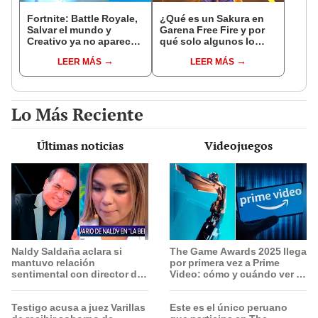
Fortnite: Battle Royale,
¿Qué es un Sakura en
Salvar el mundo y
Garena Free Fire y por
Creativo ya no aparecen
qué solo algunos lo
en la pantalla de
tienen?
LEER MÁS
LEER MÁS
selección
Lo Más Reciente
Últimas noticias
Videojuegos
Naldy Saldaña aclara si
The Game Awards 2025 llega
mantuvo relación
por primera vez a Prime
sentimental con director de
Video: cómo y cuándo ver el
La Bella Luz tras
evento
denunciarlo por
Testigo acusa a juez Varillas
Este es el único peruano
tocamientos: “Me parece