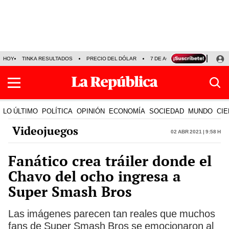
HOY
TINKA RESULTADOS
PRECIO DEL DÓLAR
7 DE AGOSTO
OLLANTA H
LO ÚLTIMO
POLÍTICA
OPINIÓN
ECONOMÍA
SOCIEDAD
MUNDO
CIE
Videojuegos
02 Abr 2021 | 9:58 h
Fanático crea tráiler donde el
Chavo del ocho ingresa a
Super Smash Bros
Las imágenes parecen tan reales que muchos
fans de Super Smash Bros se emocionaron al