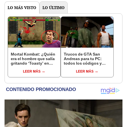
LO MÁS VISTO
LO ÚLTIMO
Mortal Kombat: ¿Quién
Trucos de GTA San
era el hombre que salía
Andreas para tu PC:
gritando ‘Toasty’ en
todos los códigos y
medio de la pelea?
contraseñas para
LEER MÁS
LEER MÁS
superar los retos del
videojuego