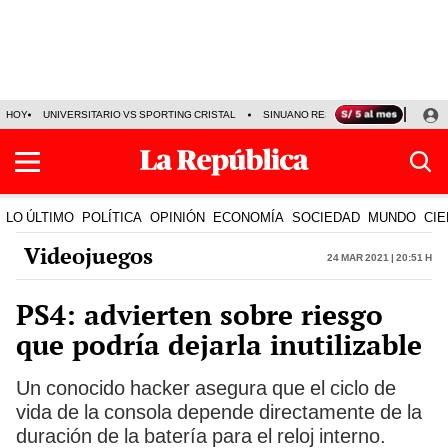
HOY
UNIVERSITARIO VS SPORTING CRISTAL
SINUANO RESULTADOS HOY
CA
LO ÚLTIMO
POLÍTICA
OPINIÓN
ECONOMÍA
SOCIEDAD
MUNDO
CIE
Videojuegos
24 Mar 2021 | 20:51 h
PS4: advierten sobre riesgo
que podría dejarla inutilizable
Un conocido hacker asegura que el ciclo de
vida de la consola depende directamente de la
duración de la batería para el reloj interno.