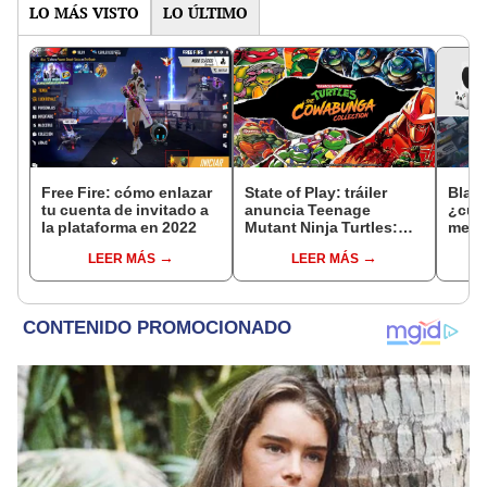
LO MÁS VISTO
LO ÚLTIMO
Free Fire: cómo enlazar
State of Play: tráiler
Black
tu cuenta de invitado a
anuncia Teenage
¿cuá
la plataforma en 2022
Mutant Ninja Turtles:
mejor
The Cowabunga
vide
LEER MÁS
LEER MÁS
Collection
año?