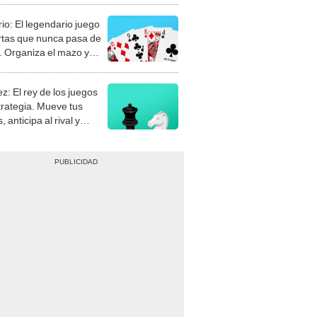
rio: El legendario juego
rtas que nunca pasa de
 Organiza el mazo y
stra tu habilidad.
z: El rey de los juegos
trategia. Mueve tus
, anticipa al rival y
gue el jaque mate.