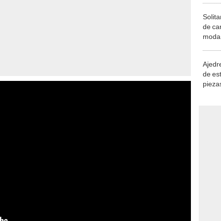
Solita
de ca
moda.
demue
Ajedre
de es
piezas
consi