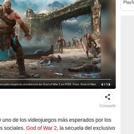
PlayS
minu
nciado respecto al estrenos de God of War 2 en PS5. Foto: God of War.
1
/
3
Compartir
 uno de los videojuegos más esperados por los
s sociales.
God of War 2
, la secuela del exclusivo