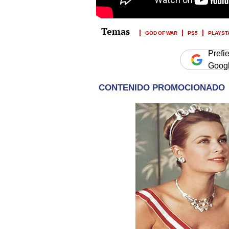
GOD OF WAR
PS5
PLAYSTA
Prefi
Goog