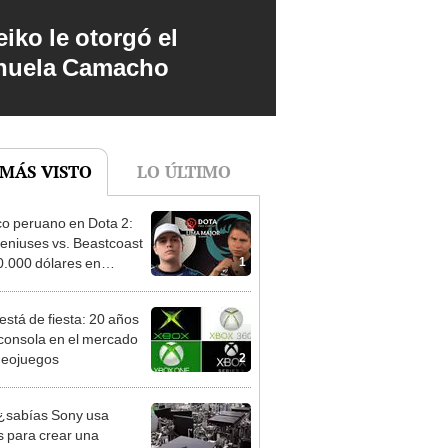
iko le otorgó el
anuela Camacho
 MÁS VISTO
LO ÚLTIMO
co peruano en Dota 2:
Geniuses vs. Beastcoast
1
0.000 dólares en
ios
está de fiesta: 20 años
 consola en el mercado
2
deojuegos
¿sabías Sony usa
s para crear una