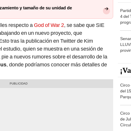
anzamiento y tamaño de su unidad de
Partid
4 del
progr
les respecto a
God of War 2
, se sabe que SIE
dónde
abajando en un nuevo proyecto, que
Senam
sto tras la publicación en Twitter de Kim
LLUV
 estudio, quien se muestra en una sesión de
provi
 pie a nuevos rumores sobre el desarrollo de la
eus
, donde podríamos conocer más detalles de
¡Va
Circo 
del 15
Parqu
Migue
Circo
de Jul
Círcul