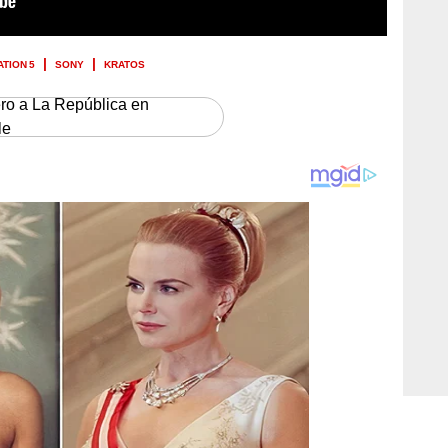
TION 5
SONY
KRATOS
ero a La República en
le