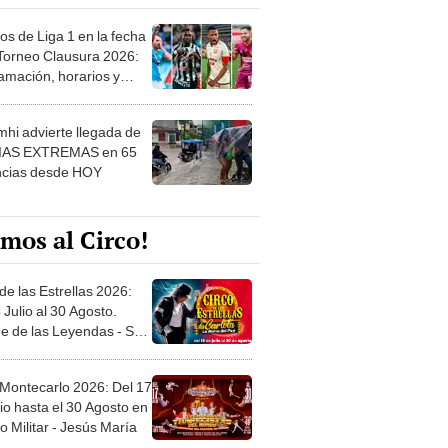
os de Liga 1 en la fecha
 Torneo Clausura 2026:
amación, horarios y
 ver
hi advierte llegada de
IAS EXTREMAS en 65
ncias desde HOY
mos al Circo!
de las Estrellas 2026:
 Julio al 30 Agosto.
e de las Leyendas - San
l
 Montecarlo 2026: Del 17
io hasta el 30 Agosto en
o Militar - Jesús María