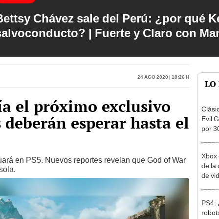
Bettsy Chávez sale del Perú: ¿por qué Ke
salvoconducto? | Fuerte y Claro con M
24 Ago 2020 | 18:26 h
LO
ía el próximo exclusivo
Clási
s deberán esperar hasta el
Evil 
por 3
prem
Xbox 
inuará en PS5. Nuevos reportes revelan que God of War
de la
sola.
de vi
PS4: 
robot