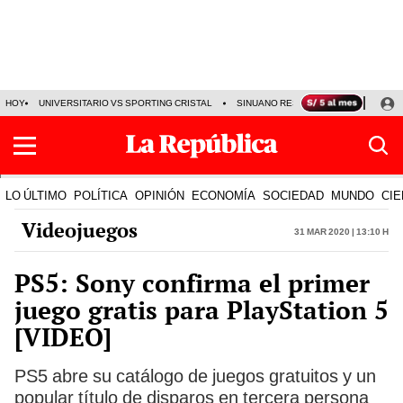
HOY
UNIVERSITARIO VS SPORTING CRISTAL
SINUANO RESULTADOS HOY
CA
LO ÚLTIMO
POLÍTICA
OPINIÓN
ECONOMÍA
SOCIEDAD
MUNDO
CIE
Videojuegos
31 Mar 2020 | 13:10 h
PS5: Sony confirma el primer
juego gratis para PlayStation 5
[VIDEO]
PS5 abre su catálogo de juegos gratuitos y un
popular título de disparos en tercera persona