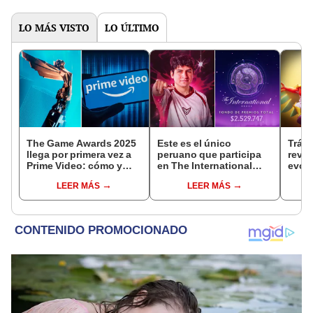
LO MÁS VISTO
LO ÚLTIMO
The Game Awards 2025
Este es el único
Tráil
llega por primera vez a
peruano que participa
reve
Prime Video: cómo y
en The International
evolu
cuándo ver el evento
2025 de Dota 2 con el
sigui
LEER MÁS
LEER MÁS
equipo Heroic