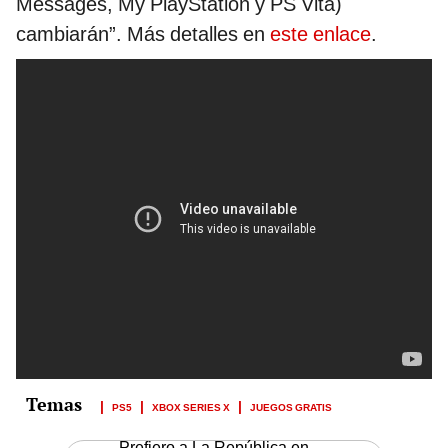
Messages, My PlayStation y PS Vita)
cambiarán”. Más detalles en
este enlace
.
PS5
XBOX SERIES X
JUEGOS GRATIS
Prefiero a La República en