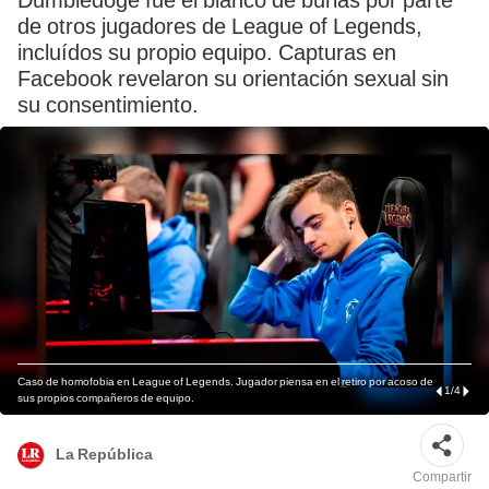
Dumbledoge fue el blanco de burlas por parte
de otros jugadores de League of Legends,
incluídos su propio equipo. Capturas en
Facebook revelaron su orientación sexual sin
su consentimiento.
Caso de homofobia en League of Legends. Jugador piensa en el retiro por acoso de
1
/
4
sus propios compañeros de equipo.
La República
Compartir