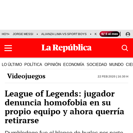
HOY
JORGE MESSI
ALIANZA LIMA VS SPORT BOYS
KENJI FUJIMORI
PRE
LO ÚLTIMO
POLÍTICA
OPINIÓN
ECONOMÍA
SOCIEDAD
MUNDO
CIE
Videojuegos
22 Feb 2020 | 16:30 h
League of Legends: jugador
denuncia homofobia en su
propio equipo y ahora querría
retirarse