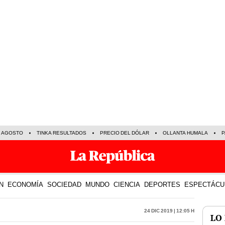
E AGOSTO
TINKA RESULTADOS
PRECIO DEL DÓLAR
OLLANTA HUMALA
P
N
ECONOMÍA
SOCIEDAD
MUNDO
CIENCIA
DEPORTES
ESPECTÁCU
24 Dic 2019 | 12:05 h
LO