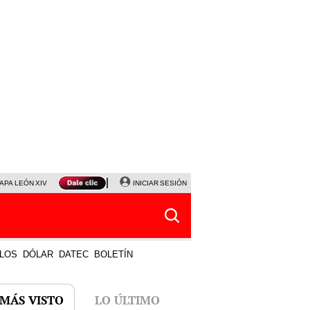
APA LEÓN XIV
NALDY SALDAÑA
INICIAR SESIÓN
LA BELLA LUZ
MAGALY MEDINA
HORÓS
LOS
DÓLAR
DATEC
BOLETÍN
 MÁS VISTO
LO ÚLTIMO