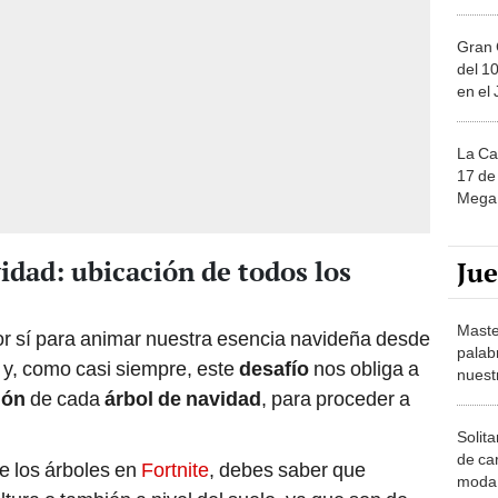
Gran 
del 10
en el
La Ca
17 de 
Mega 
idad: ubicación de todos los
Ju
Maste
r sí para animar nuestra esencia navideña desde
palab
o’ y, como casi siempre, este
desafío
nos obliga a
nuest
ión
de cada
árbol de navidad
, para proceder a
Solita
de ca
de los árboles en
Fortnite
, debes saber que
moda.