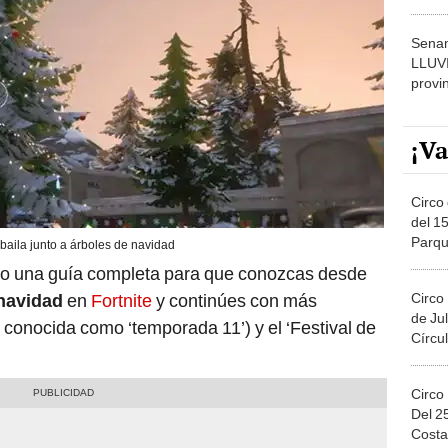
dónde
Senam
LLUV
provi
¡Va
Circo 
del 15
Parqu
: baila junto a árboles de navidad
Migue
do una guía completa para que conozcas desde
Circo
 navidad
en
Fortnite
y continúes con más
de Jul
conocida como ‘temporada 11’) y el ‘Festival de
Círcul
Circo
Del 2
Costa