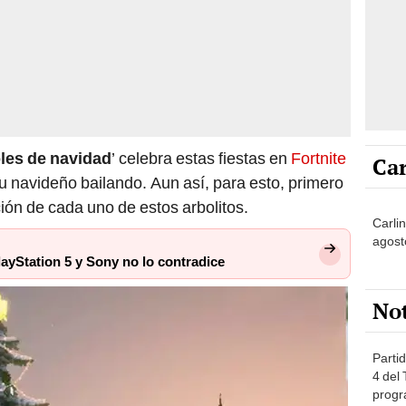
oles de navidad
’ celebra estas fiestas en
Fortnite
Car
itu navideño bailando. Aun así, para esto, primero
ón de cada uno de estos arbolitos.
Carli
agost
PlayStation 5 y Sony no lo contradice
No
Partid
4 del
progr