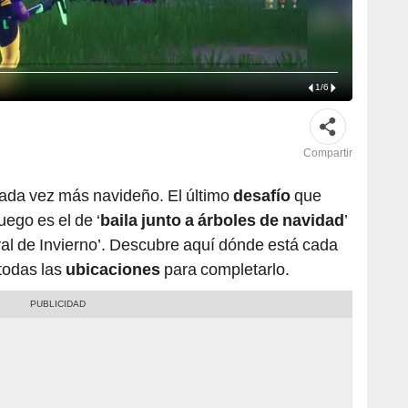
1
/
6
Compartir
ada vez más navideño. El último
desafío
que
uego es el de ‘
baila junto a árboles de navidad
’
val de Invierno’. Descubre aquí dónde está cada
todas las
ubicaciones
para completarlo.