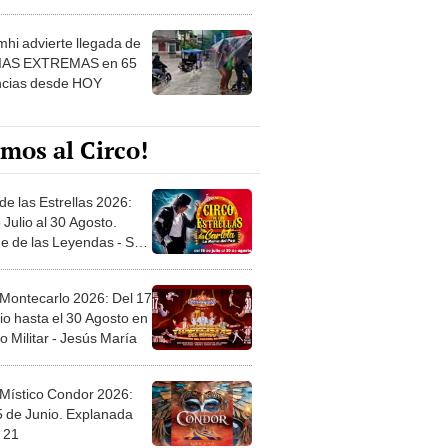
 ver
hi advierte llegada de
IAS EXTREMAS en 65
ncias desde HOY
mos al Circo!
de las Estrellas 2026:
 Julio al 30 Agosto.
e de las Leyendas - San
l
 Montecarlo 2026: Del 17
io hasta el 30 Agosto en
o Militar - Jesús María
 Místico Condor 2026:
5 de Junio. Explanada
 21