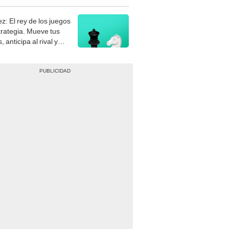
stra tu habilidad.
z: El rey de los juegos
trategia. Mueve tus
, anticipa al rival y
gue el jaque mate.