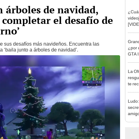
n árboles de navidad,
¿Cuál
 completar el desafío de
video
[VID
erno’
Grand
de sus desafíos más navideños. Encuentra las
¿por 
 ‘baila junto a árboles de navidad’.
GTA I
La OM
resgu
te re
video
Ludo:
secre
amigo