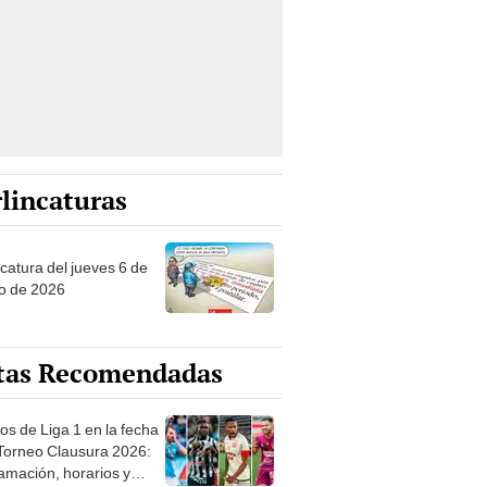
lincaturas
ncatura del jueves 6 de
o de 2026
tas Recomendadas
os de Liga 1 en la fecha
 Torneo Clausura 2026:
amación, horarios y