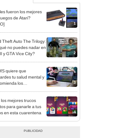
es fueron los mejores
juegos de Atari?
1
EO]
 Theft Auto The Trilogy:
qué no puedes nadar en
2
II y GTA Vice City?
S quiere que
ardes tu salud mental y
3
comienda los
juegos para eso
 los mejores trucos
tos para ganarle a tus
4
s en esta cuarentena