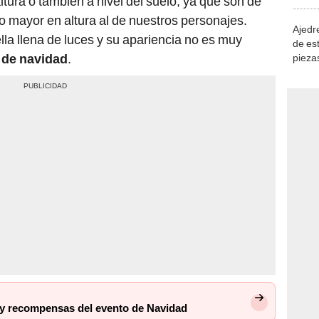
tura o también a nivel del suelo, ya que son de
demue
co mayor en altura al de nuestros personajes.
Ajedre
la llena de luces y su apariencia no es muy
de es
 de navidad
.
piezas
consi
y recompensas del evento de Navidad