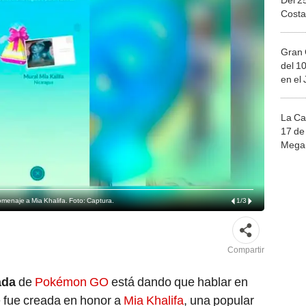
Costa
Gran 
del 10
en el
La Ca
17 de 
Mega 
enaje a Mia Khalifa. Foto: Captura.
1
/
3
Compartir
ada
de
Pokémon GO
está dando que hablar en
e fue creada en honor a
Mia Khalifa
, una popular