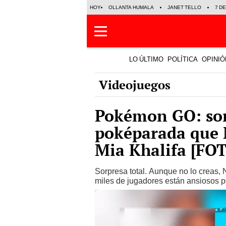
HOY
OLLANTA HUMALA
JANET TELLO
7 D
LO ÚLTIMO
POLÍTICA
OPINIÓ
Videojuegos
Pokémon GO: sor
poképarada que N
Mia Khalifa [FO
Sorpresa total. Aunque no lo creas, 
miles de jugadores están ansiosos por