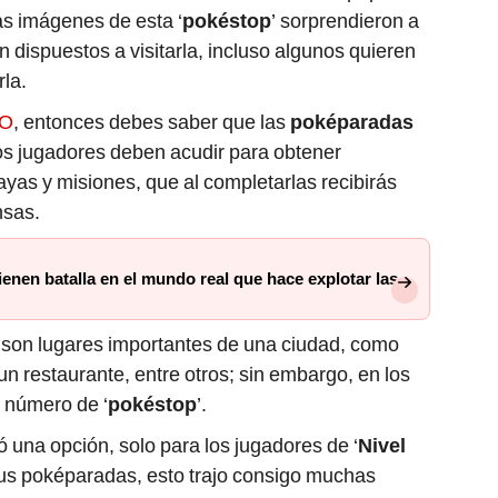
as imágenes de esta ‘
pokéstop
’ sorprendieron a
 dispuestos a visitarla, incluso algunos quieren
rla.
GO
, entonces debes saber que las
poképaradas
os jugadores deben acudir para obtener
ayas y misiones, que al completarlas recibirás
nsas.
nen batalla en el mundo real que hace explotar las
s
son lugares importantes de una ciudad, como
 un restaurante, entre otros; sin embargo, en los
 número de ‘
pokéstop
’.
tó una opción, solo para los jugadores de ‘
Nivel
 sus poképaradas, esto trajo consigo muchas