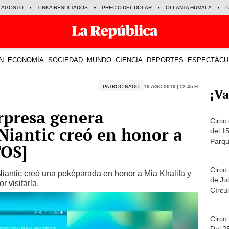
E AGOSTO
TINKA RESULTADOS
PRECIO DEL DÓLAR
OLLANTA HUMALA
P
N
ECONOMÍA
SOCIEDAD
MUNDO
CIENCIA
DEPORTES
ESPECTÁCU
PATROCINADO
19 Ago 2019 | 12:45 h
¡Va
presa genera
Circo 
iantic creó en honor a
del 15
Parqu
TOS]
Migue
Circo
Niantic creó una poképarada en honor a Mia Khalifa y
de Jul
 visitarla.
Círcul
Circo
Del 2