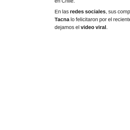
en Chile.
En las
redes sociales
, sus com
Tacna
lo felicitaron por el recien
dejamos el
video viral
.