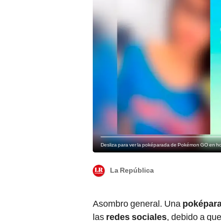
Desliza para ver la poképarada de Pokémon GO en hom
La República
Asombro general. Una
poképar
las
redes sociales
, debido a qu