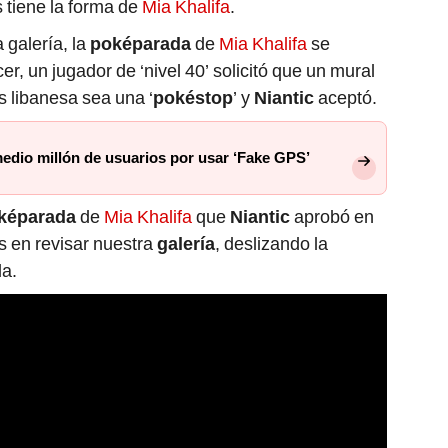
s tiene la forma de
Mia Khalifa
.
 galería, la
poképarada
de
Mia Khalifa
se
r, un jugador de ‘nivel 40’ solicitó que un mural
os libanesa sea una ‘
pokéstop
’ y
Niantic
aceptó.
dio millón de usuarios por usar ‘Fake GPS’
képarada
de
Mia Khalifa
que
Niantic
aprobó en
s en revisar nuestra
galería
, deslizando la
da.