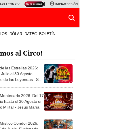
APA LEÓN XIV
NALDY SALDAÑA
INICIAR SESIÓN
LA BELLA LUZ
MAGALY MEDINA
HORÓS
LOS
DÓLAR
DATEC
BOLETÍN
mos al Circo!
de las Estrellas 2026:
 Julio al 30 Agosto.
e de las Leyendas - San
l
 Montecarlo 2026: Del 17
io hasta el 30 Agosto en
o Militar - Jesús María
 Místico Condor 2026:
5 de Junio. Explanada