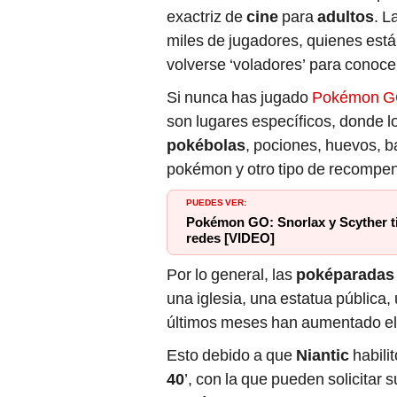
exactriz de
cine
para
adultos
. L
miles de jugadores, quienes están
volverse ‘voladores’ para conoce
Si nunca has jugado
Pokémon 
son lugares específicos, donde l
pokébolas
, pociones, huevos, b
pokémon y otro tipo de recompe
PUEDES VER:
Pokémon GO: Snorlax y Scyther tie
redes [VIDEO]
Por lo general, las
poképarada
una iglesia, una estatua pública,
últimos meses han aumentado el
Esto debido a que
Niantic
habili
40
’, con la que pueden solicitar