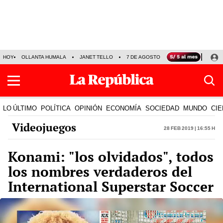
HOY
OLLANTA HUMALA
JANET TELLO
7 DE AGOSTO
TINKA RESULTADOS
LO ÚLTIMO
POLÍTICA
OPINIÓN
ECONOMÍA
SOCIEDAD
MUNDO
CIE
Videojuegos
28 Feb 2019 | 16:55 h
Konami: "los olvidados", todos
los nombres verdaderos del
International Superstar Soccer