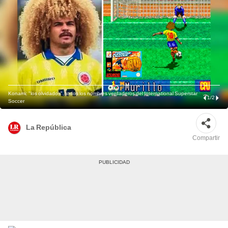
Konami: "los olvidados", todos los nombres verdaderos del International Superstar
1
/
2
Soccer
La República
Compartir