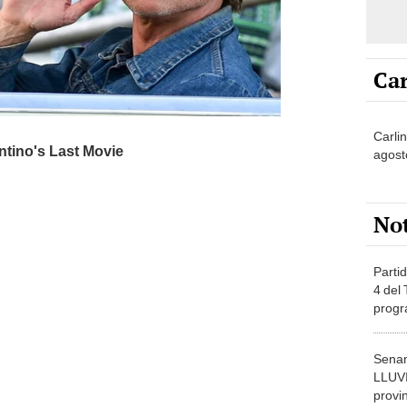
Car
Carli
agost
No
Partid
4 del
progr
dónde
Senam
LLUV
provi