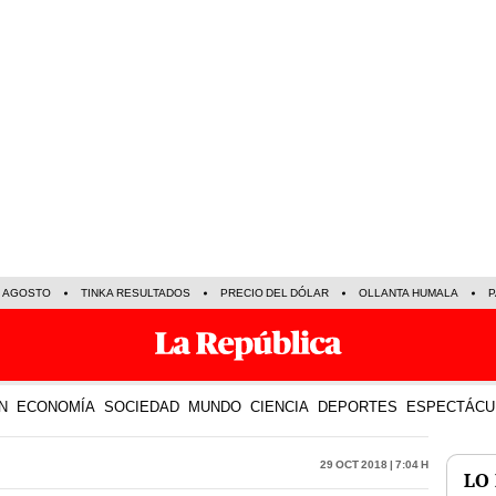
E AGOSTO
TINKA RESULTADOS
PRECIO DEL DÓLAR
OLLANTA HUMALA
P
N
ECONOMÍA
SOCIEDAD
MUNDO
CIENCIA
DEPORTES
ESPECTÁCU
29 Oct 2018 | 7:04 h
LO