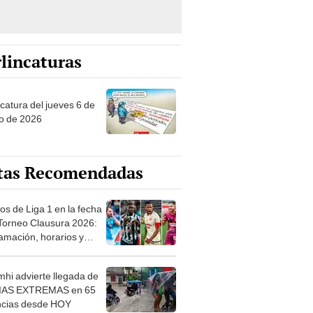
lincaturas
ncatura del jueves 6 de
o de 2026
tas Recomendadas
os de Liga 1 en la fecha
 Torneo Clausura 2026:
amación, horarios y
 ver
hi advierte llegada de
IAS EXTREMAS en 65
ncias desde HOY