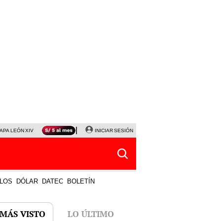
APA LEÓN XIV
NALDY SALDAÑA
INICIAR SESIÓN
LA BELLA LUZ
MAGALY MEDINA
HORÓS
LOS
DÓLAR
DATEC
BOLETÍN
 MÁS VISTO
LO ÚLTIMO