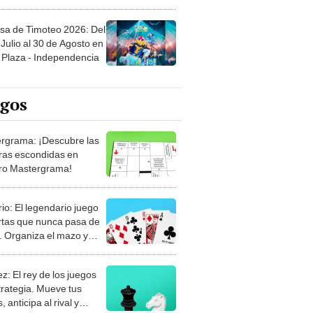
sa de Timoteo 2026: Del
Julio al 30 de Agosto en
Plaza - Independencia
egos
rgrama: ¡Descubre las
ras escondidas en
ro Mastergrama!
rio: El legendario juego
rtas que nunca pasa de
 Organiza el mazo y
stra tu habilidad.
z: El rey de los juegos
trategia. Mueve tus
, anticipa al rival y