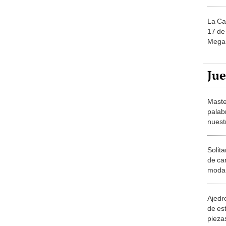
La Ca
17 de 
Mega 
Ju
Maste
palab
nuest
Solita
de ca
moda.
demue
Ajedre
de es
piezas