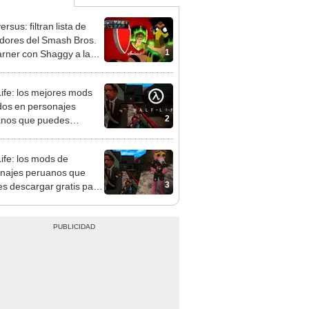
ersus: filtran lista de
dores del Smash Bros.
1
rner con Shaggy a la
za
Life: los mejores mods
os en personajes
2
anos que puedes
rgar
Life: los mods de
najes peruanos que
3
s descargar gratis para
 con amigos