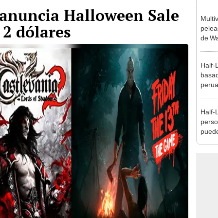
anuncia Halloween Sale
Multiv
 2 dólares
pelea
de Wa
cabe
Half-
basad
peru
desca
Half-
perso
puede
jugar