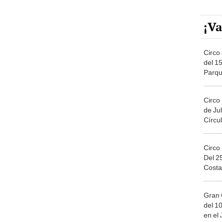
¡Va
Circo 
del 15
Parqu
Migue
Circo
de Jul
Círcul
Circo
Del 2
Costa
Gran 
del 10
en el