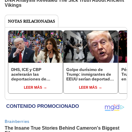
NOTAS RELACIONADAS
DHS, ICE y CBP
Golpe durísimo de
Pésim
acelerarán las
Trump: inmigrantes de
Trum
deportaciones de
EEUU serían deportados
en EE
inmigrantes con nueva
a terceros países con
arres
LEER MÁS
LEER MÁS
ley que promete acabar
solo 6 horas de aviso,
testi
con “criminales” en
según ICE
no cu
EEUU
regla