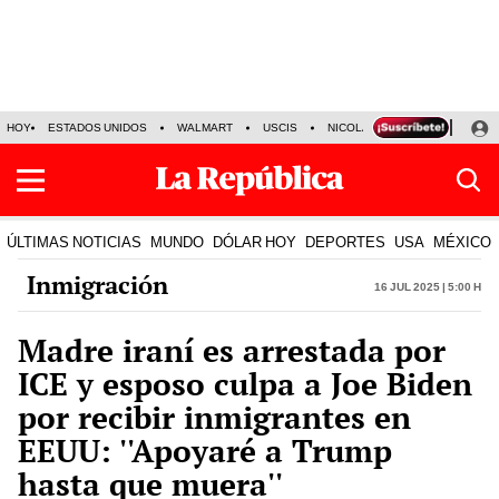
HOY
ESTADOS UNIDOS
WALMART
USCIS
NICOLÁS MADURO
P-8 PO
ÚLTIMAS NOTICIAS
MUNDO
DÓLAR HOY
DEPORTES
USA
MÉXICO
Inmigración
16 Jul 2025 | 5:00 h
Madre iraní es arrestada por
ICE y esposo culpa a Joe Biden
por recibir inmigrantes en
EEUU: ''Apoyaré a Trump
hasta que muera''