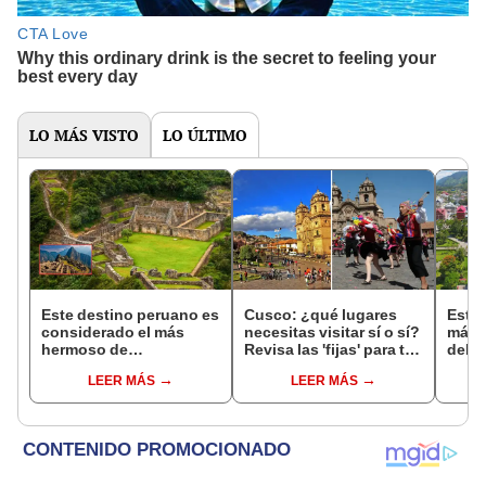
LO MÁS VISTO
LO ÚLTIMO
Este destino peruano es
Cusco: ¿qué lugares
Estos
considerado el más
necesitas visitar sí o sí?
mági
hermoso de
Revisa las 'fijas' para tu
debes
Sudamérica, pero pocas
viaje
muest
LEER MÁS
LEER MÁS
personas lo visitan:
cono
supera a Machu Picchu
y lo llaman la 'Cuna de
Oro'