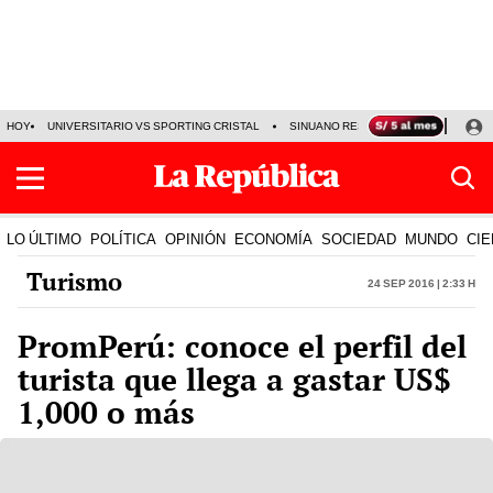
HOY
UNIVERSITARIO VS SPORTING CRISTAL
SINUANO RESULTADOS HOY
CA
LO ÚLTIMO
POLÍTICA
OPINIÓN
ECONOMÍA
SOCIEDAD
MUNDO
CIE
Turismo
24 Sep 2016 | 2:33 h
PromPerú: conoce el perfil del
turista que llega a gastar US$
1,000 o más