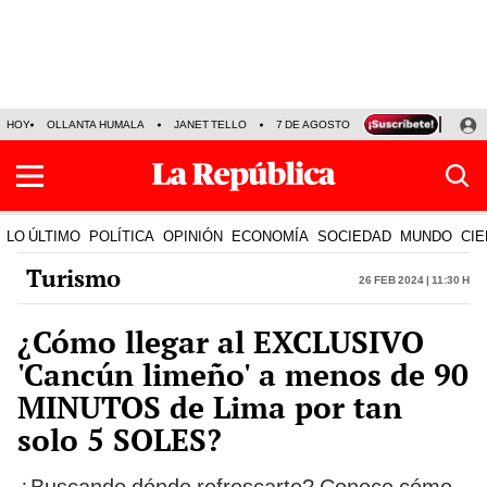
HOY
OLLANTA HUMALA
JANET TELLO
7 DE AGOSTO
TINKA RESULTADOS
LO ÚLTIMO
POLÍTICA
OPINIÓN
ECONOMÍA
SOCIEDAD
MUNDO
CIE
Turismo
26 Feb 2024 | 11:30 h
¿Cómo llegar al EXCLUSIVO
'Cancún limeño' a menos de 90
MINUTOS de Lima por tan
solo 5 SOLES?