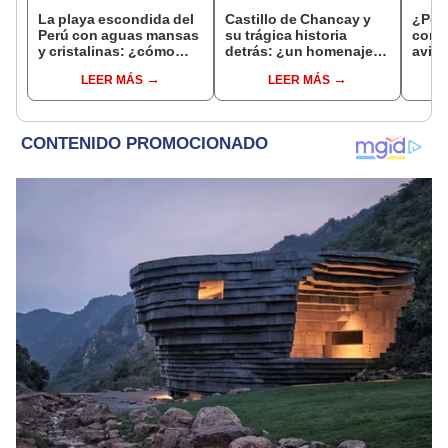
La playa escondida del
Castillo de Chancay y
¿Por
Perú con aguas mansas
su trágica historia
compr
y cristalinas: ¿cómo
detrás: ¿un homenaje
avión
llegar a este paraíso
de la dueña a su esposo
no s
LEER MÁS
LEER MÁS
oculto?
fallecido?