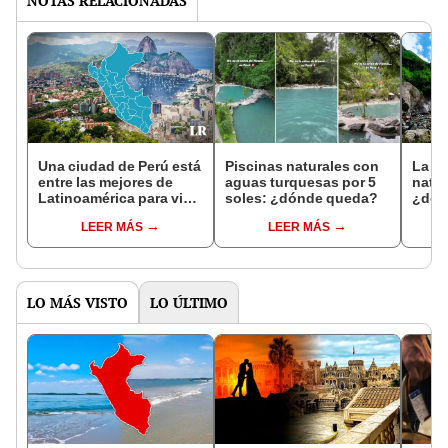
NOTAS RELACIONADAS
Una ciudad de Perú está
Piscinas naturales con
La e
entre las mejores de
aguas turquesas por 5
natur
Latinoamérica para vivir,
soles: ¿dónde queda?
¿dón
según la IA: superó a
llega
LEER MÁS
LEER MÁS
Río de Janeiro
sole
LO MÁS VISTO
LO ÚLTIMO