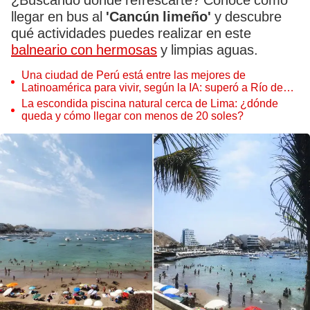
¿Buscando dónde refrescarte? Conoce cómo
llegar en bus al
'Cancún limeño'
y descubre
qué actividades puedes realizar en este
balneario con hermosas
y limpias aguas.
Una ciudad de Perú está entre las mejores de
Latinoamérica para vivir, según la IA: superó a Río de
Janeiro
La escondida piscina natural cerca de Lima: ¿dónde
queda y cómo llegar con menos de 20 soles?