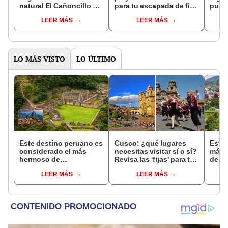
natural El Cañoncillo y
para tu escapada de fin
pued
cuánto cuesta la
de semana
inter
LEER MÁS
LEER MÁS
entrada?
LO MÁS VISTO
LO ÚLTIMO
Este destino peruano es
Cusco: ¿qué lugares
Estos
considerado el más
necesitas visitar sí o sí?
mági
hermoso de
Revisa las 'fijas' para tu
debes
Sudamérica, pero pocas
viaje
muest
LEER MÁS
LEER MÁS
personas lo visitan:
cono
supera a Machu Picchu
y lo llaman la 'Cuna de
Oro'