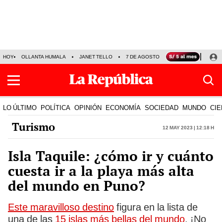
HOY
OLLANTA HUMALA
JANET TELLO
7 DE AGOSTO
TINKA RESULTADOS
LO ÚLTIMO
POLÍTICA
OPINIÓN
ECONOMÍA
SOCIEDAD
MUNDO
CIE
Turismo
12 May 2023 | 12:18 h
Isla Taquile: ¿cómo ir y cuánto
cuesta ir a la playa más alta
del mundo en Puno?
Este maravilloso destino
figura en la lista de
una de las
15 islas más bellas del mundo
. ¡No