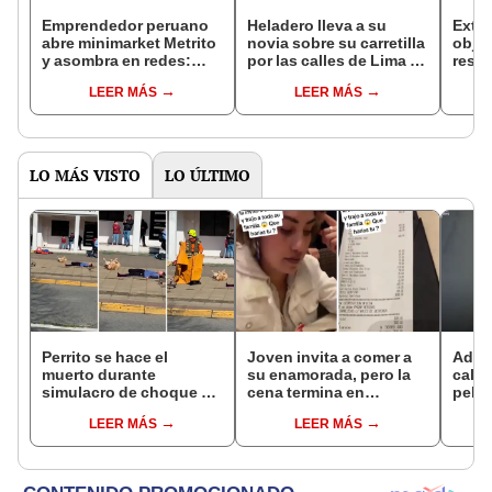
Emprendedor peruano
Heladero lleva a su
Extra
abre minimarket Metrito
novia sobre su carretilla
objet
y asombra en redes:
por las calles de Lima y
resid
“Tiene los precios más
en redes dicen: “Amor
lujos
LEER MÁS
LEER MÁS
bajitos”
de verano”
aluci
LO MÁS VISTO
LO ÚLTIMO
Perrito se hace el
Joven invita a comer a
Adopt
muerto durante
su enamorada, pero la
calle
simulacro de choque y
cena termina en
pelaj
usuarios reaccionan:
discusión: “Llevó a
irrec
LEER MÁS
LEER MÁS
“Un Oscar para Firulais”
toda su familia”