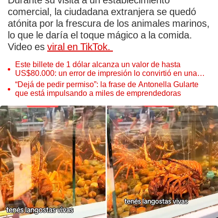
Durante su visita a un establecimiento
comercial, la ciudadana extranjera se quedó
atónita por la frescura de los animales marinos,
lo que le daría el toque mágico a la comida.
Video es
viral en TikTok.
Este billete de 1 dólar alcanza un valor de hasta
US$80.000: un error de impresión lo convirtió en una
pieza única que hoy buscan coleccionistas de todo el
“Dejá de pedir permiso”: la frase de Antonella Gularte
mundo
que está impulsando a miles de emprendedoras