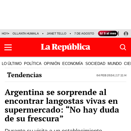
HOY
OLLANTA HUMALA
JANET TELLO
7 DE AGOSTO
TINKA RESULTADOS
LO ÚLTIMO
POLÍTICA
OPINIÓN
ECONOMÍA
SOCIEDAD
MUNDO
CIE
Tendencias
04 Feb 2024 | 17:11 h
Argentina se sorprende al
encontrar langostas vivas en
supermercado: “No hay duda
de su frescura”