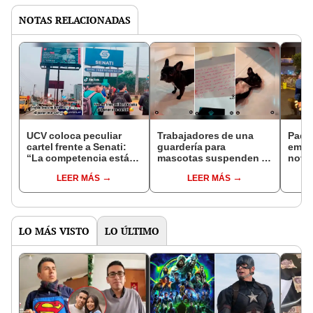
NOTAS RELACIONADAS
UCV coloca peculiar
Trabajadores de una
Padr
cartel frente a Senati:
guardería para
emoc
“La competencia está
mascotas suspenden a
novio
dura”
perrita durante 15 días
hija:
LEER MÁS
LEER MÁS
por ‘mal
veo u
comportamiento’
LO MÁS VISTO
LO ÚLTIMO