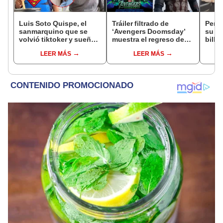
Luis Soto Quispe, el
Tráiler filtrado de
Perri
sanmarquino que se
‘Avengers Doomsday’
su du
volvió tiktoker y sueña
muestra el regreso de
bille
con la TV: "Inicié con
un personaje icónico y
virali
LEER MÁS
LEER MÁS
cámaras prestadas,
redes sociales
pero tenía fe"
explotan: “¡Estoy
llorando de felicidad!”