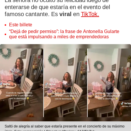
La señora no ocultó su felicidad luego de
enterarse de que estaría en el evento del
famoso cantante. Es
viral
en
TikTok.
Este billete
“Dejá de pedir permiso”: la frase de Antonella Gularte
que está impulsando a miles de emprendedoras
Saltó de alegría al saber que estaría presente en el concierto de su máximo