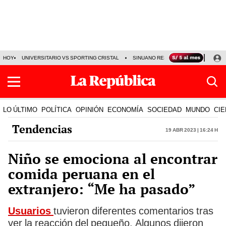
HOY
UNIVERSITARIO VS SPORTING CRISTAL
SINUANO RESULTADOS HOY
CA
LO ÚLTIMO
POLÍTICA
OPINIÓN
ECONOMÍA
SOCIEDAD
MUNDO
CIE
Tendencias
19 Abr 2023 | 16:24 h
Niño se emociona al encontrar
comida peruana en el
extranjero: “Me ha pasado”
Usuarios
tuvieron diferentes comentarios tras
ver la reacción del pequeño. Algunos dijeron