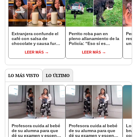
Extranjera confunde el
Perrito roba pan en
Perri
café con salsa de
pleno allanamiento de la
resca
chocolate y causa furor:
Policía: “Eso sí es
una m
“Pensé que era para el
aprovechar las
no me
LEER MÁS
LEER MÁS
pan”
oportunidades”
LO MÁS VISTO
LO ÚLTIMO
Profesora cuida al bebé
Profesora cuida al bebé
Lobo
de su alumna para que
de su alumna para que
bruta
dé su examen y escena
dé su examen y escena
con u