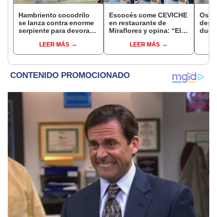
Hambriento cocodrilo
Escocés come CEVICHE
Osad
se lanza contra enorme
en restaurante de
desc
serpiente para devorarla
Miraflores y opina: “El
dueño
en un río [VIDEO]
de PERÚ es el mejor del
de s
LEER MÁS
LEER MÁS
mundo”