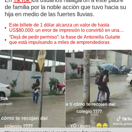
En
TikTok
los usuarios halagaron a este padre
de familia por la noble acción que tuvo hacia su
hija en medio de las fuertes lluvias.
Este billete de 1 dólar alcanza un valor de hasta
US$80.000: un error de impresión lo convirtió en una
pieza única que hoy buscan coleccionistas de todo el
“Dejá de pedir permiso”: la frase de Antonella Gularte
mundo
que está impulsando a miles de emprendedoras