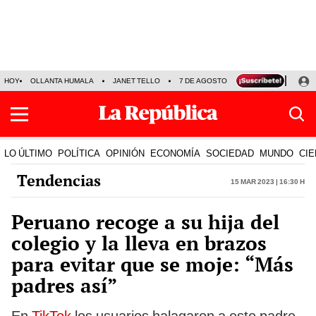
HOY
OLLANTA HUMALA
JANET TELLO
7 DE AGOSTO
TINKA RESULTADOS
LO ÚLTIMO
POLÍTICA
OPINIÓN
ECONOMÍA
SOCIEDAD
MUNDO
CIE
Tendencias
15 Mar 2023 | 16:30 h
Peruano recoge a su hija del
colegio y la lleva en brazos
para evitar que se moje: “Más
padres así”