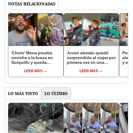
NOTAS RELACIONADAS
'Cholo' Mena prueba
Joven alemán quedó
Perua
ceviche a la brasa en
sorprendido al viajar por
alema
Surquillo y queda
primera vez en una
y ell
impactado con el sabor
combi: "Súbelo al
prohi
LEER MÁS
LEER MÁS
Chosicano"
chév
LO MÁS VISTO
LO ÚLTIMO