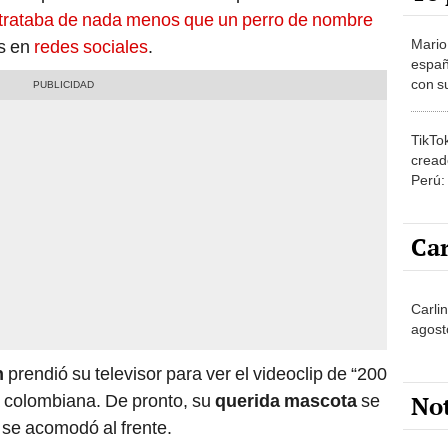
 trataba de nada menos que un perro de nombre
Mario
es en
redes sociales
.
españ
con su
amor 
gastr
TikTo
cread
Perú:
puede
1.000
Car
Carlin
agost
n
prendió su televisor para ver el videoclip de “200
No
ta colombiana. De pronto, su
querida mascota
se
 se acomodó al frente.