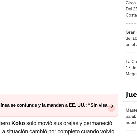
Circo
Del 2
Costa
Gran 
del 10
en el
La Ca
17 de 
Mega 
Ju
ínea se confunde y la mandan a EE. UU.: “Sin visa
Maste
palab
nuest
 pero
Koko
solo movió sus orejas y permaneció
. La situación cambió por completo cuando volvió