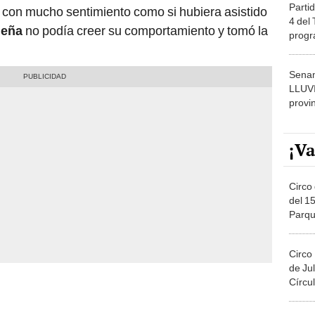
Partid
ó con mucho sentimiento como si hubiera asistido
4 del
ueña
no podía creer su comportamiento y tomó la
progr
dónde
Senam
LLUV
provi
¡Va
Circo 
del 15
Parqu
Migue
Circo
de Jul
Círcul