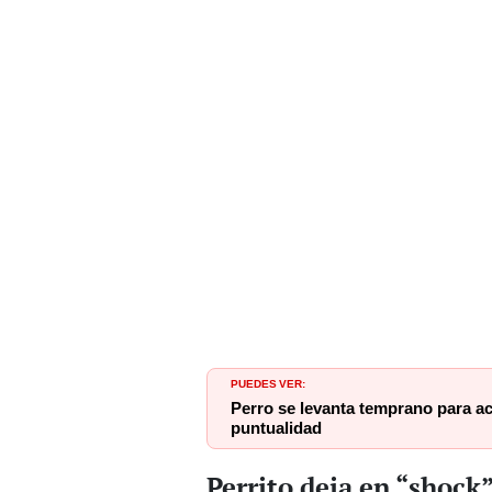
PUEDES VER:
Perro se levanta temprano para aco
puntualidad
Perrito deja en “shock”