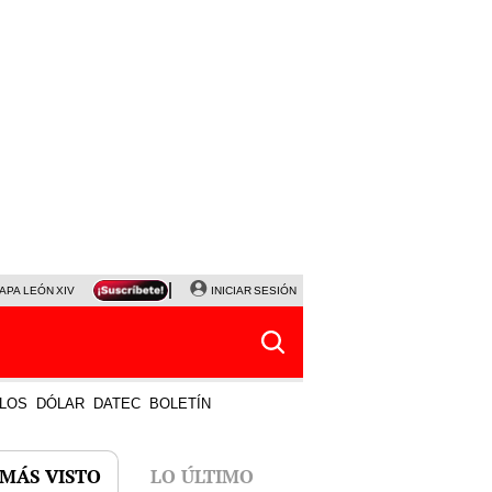
APA LEÓN XIV
NALDY SALDAÑA
INICIAR SESIÓN
LA BELLA LUZ
MAGALY MEDINA
HORÓS
LOS
DÓLAR
DATEC
BOLETÍN
 MÁS VISTO
LO ÚLTIMO