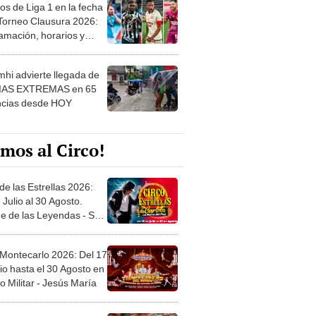
os de Liga 1 en la fecha
 Torneo Clausura 2026:
amación, horarios y
 ver
hi advierte llegada de
IAS EXTREMAS en 65
ncias desde HOY
mos al Circo!
de las Estrellas 2026:
 Julio al 30 Agosto.
e de las Leyendas - San
l
 Montecarlo 2026: Del 17
io hasta el 30 Agosto en
o Militar - Jesús María