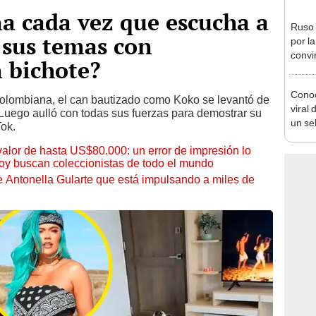
a cada vez que escucha a
Ruso 
’ sus temas con
por l
convir
 bichote?
gastr
Chin
Conoc
 colombiana, el can bautizado como Koko se levantó de
viral
or. Luego aulló con todas sus fuerzas para demostrar su
un se
Tok.
 valor de hasta US$80.000: un error de impresión lo
hoy buscan coleccionistas de todo el mundo
de Antonella Gularte que está impulsando a miles de