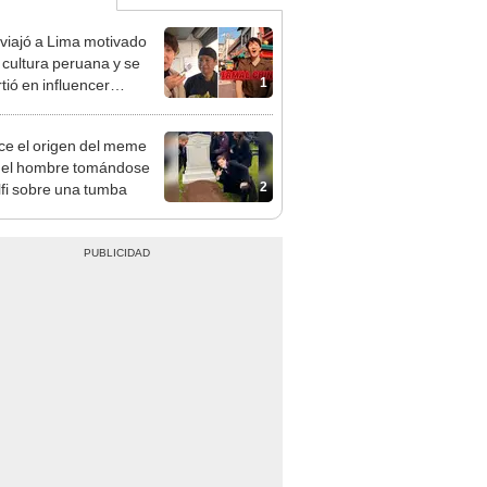
viajó a Lima motivado
a cultura peruana y se
1
tió en influencer
onómico en el Barrio
o
e el origen del meme
 del hombre tomándose
2
lfi sobre una tumba