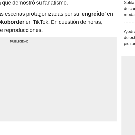
a que demostró su fanatismo.
Solita
de ca
as escenas protagonizadas por su ‘
engreído
’ en
moda.
demue
koborder
en TikTok. En cuestión de horas,
 de reproducciones.
Ajedre
de es
piezas
consi