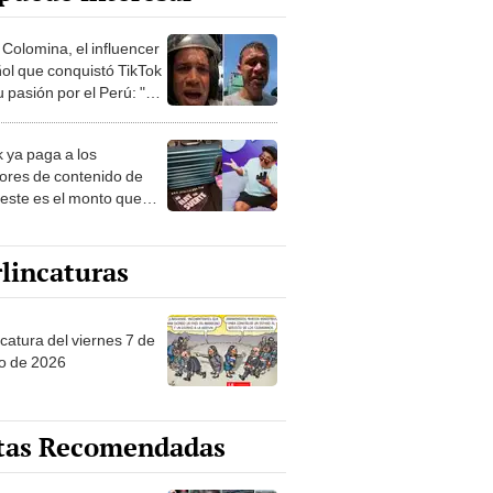
 Colomina, el influencer
ol que conquistó TikTok
 pasión por el Perú: "Mi
nació por la
onomía"
k ya paga a los
ores de contenido de
 este es el monto que
s llegar a cobrar por
 vistas
lincaturas
catura del viernes 7 de
o de 2026
tas Recomendadas