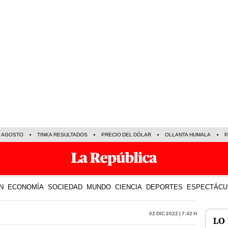
E AGOSTO
TINKA RESULTADOS
PRECIO DEL DÓLAR
OLLANTA HUMALA
P
N
ECONOMÍA
SOCIEDAD
MUNDO
CIENCIA
DEPORTES
ESPECTÁCU
02 Dic 2022 | 7:42 h
LO