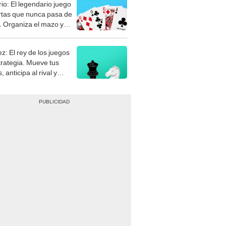
rio: El legendario juego
rtas que nunca pasa de
 Organiza el mazo y
stra tu habilidad.
z: El rey de los juegos
trategia. Mueve tus
, anticipa al rival y
gue el jaque mate.