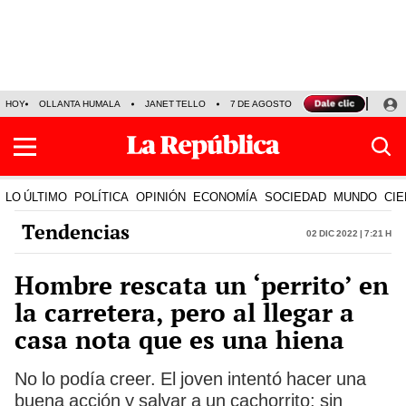
HOY
OLLANTA HUMALA
JANET TELLO
7 DE AGOSTO
TINKA RESULTADOS
LO ÚLTIMO
POLÍTICA
OPINIÓN
ECONOMÍA
SOCIEDAD
MUNDO
CIE
Tendencias
02 Dic 2022 | 7:21 h
Hombre rescata un ‘perrito’ en
la carretera, pero al llegar a
casa nota que es una hiena
No lo podía creer. El joven intentó hacer una
buena acción y salvar a un cachorrito; sin