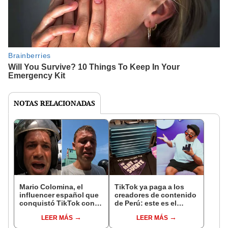
NOTAS RELACIONADAS
Mario Colomina, el
TikTok ya paga a los
influencer español que
creadores de contenido
conquistó TikTok con
de Perú: este es el
su pasión por el Perú:
monto que puedes
LEER MÁS
LEER MÁS
"Mi amor nació por la
llegar a cobrar por 1.000
gastronomía"
vistas