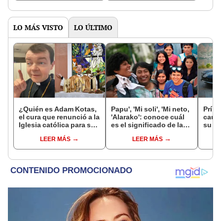
LO MÁS VISTO
LO ÚLTIMO
¿Quién es Adam Kotas,
Papu', 'Mi soli', 'Mi neto,
Prínc
el cura que renunció a la
'Alarako': conoce cuál
causa
Iglesia católica para ser
es el significado de las
su fí
tiktoker?
jergas peruanas más
a AP
LEER MÁS
LEER MÁS
usadas por los jóvenes
se ca
espe