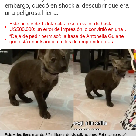
embargo, quedó en shock al descubrir que era
una peligrosa hiena.
Este billete de 1 dólar alcanza un valor de hasta
US$80.000: un error de impresión lo convirtió en una
pieza única que hoy buscan coleccionistas de todo el
“Dejá de pedir permiso”: la frase de Antonella Gularte
mundo
que está impulsando a miles de emprendedoras
Este video tiene más de 2.7 millones de visualizaciones. Foto: composición