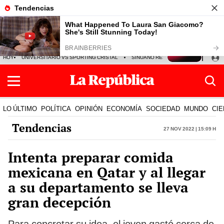
HOY
UNIVERSITARIO VS SPORTING CRISTAL
SINUANO RESULTADOS HOY
CA
LO ÚLTIMO
POLÍTICA
OPINIÓN
ECONOMÍA
SOCIEDAD
MUNDO
CIE
Tendencias
27 Nov 2022 | 15:09 h
Intenta preparar comida
mexicana en Qatar y al llegar
a su departamento se lleva
gran decepción