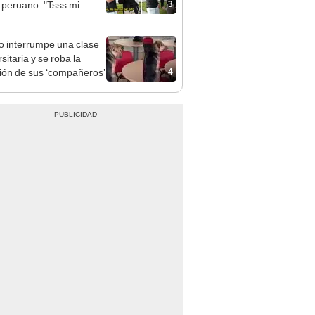
3
peruano: "Tsss mi
 pe' on"
to interrumpe una clase
sitaria y se roba la
4
ión de sus ‘compañeros’