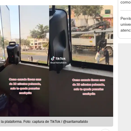
como 
barrio
Perri
univer
atenc
 la plataforma. Foto: captura de TikTok / @saritamafaldo