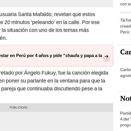
con su
amor 
usuaria Sarita Mafaldo, revelan que estos
gastr
TikTo
20 minutos ‘peleando’ en la calle. Por ese
cread
r la situación con uno de los temas más
Perú:
én.
puede
1.000
Car
tar en Perú por 4 años y pide “chaufa y papa a la
Carlin
rpretado por Ángelo Fukuy, fue la canción elegida
agost
n poner su parlante en la ventana para que la
a pareja que continuaba discutiendo pese a la
No
Partid
4 del
progr
dónde