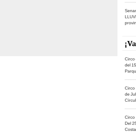
Senam
LLUV
provi
¡Va
Circo 
del 15
Parqu
Migue
Circo
de Jul
Círcul
Circo
Del 2
Costa