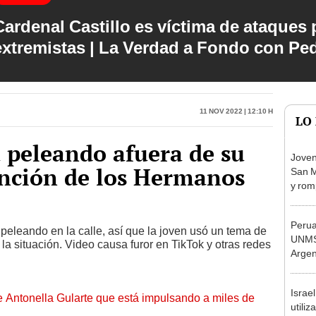
Cardenal Castillo es víctima de ataques 
extremistas | La Verdad a Fondo con Pe
11 Nov 2022 | 12:10 h
LO
a peleando afuera de su
Joven
anción de los Hermanos
San M
y rom
Dios 
Perua
peleando en la calle, así que la joven usó un tema de
UNMS
a situación. Video causa furor en TikTok y otras redes
Argen
las d
Israe
de Antonella Gularte que está impulsando a miles de
utili