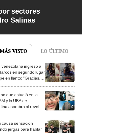
por sectores
dro Salinas
 MÁS VISTO
LO ÚLTIMO
 venezolana ingresó a
arcos en segundo lugar
1
pe en llanto: "Gracias,
mío"
no que estudió en la
M y la UBA de
2
tina asombra al revelar
iferencias entre ambas
lí causa sensación
zando jergas para hablar