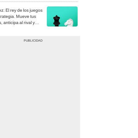
z: El rey de los juegos
trategia. Mueve tus
, anticipa al rival y
gue el jaque mate.