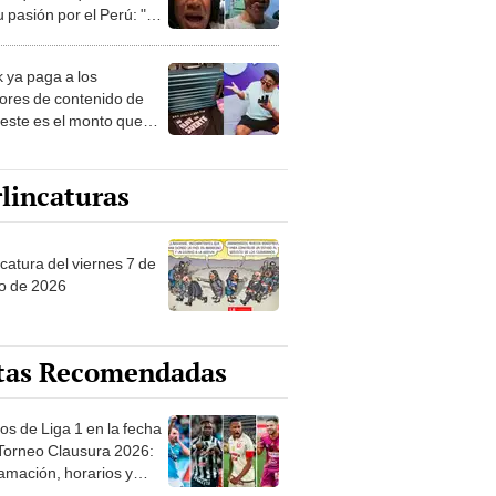
 pasión por el Perú: "Mi
nació por la
onomía"
k ya paga a los
ores de contenido de
 este es el monto que
s llegar a cobrar por
 vistas
lincaturas
catura del viernes 7 de
o de 2026
tas Recomendadas
os de Liga 1 en la fecha
 Torneo Clausura 2026:
amación, horarios y
 ver