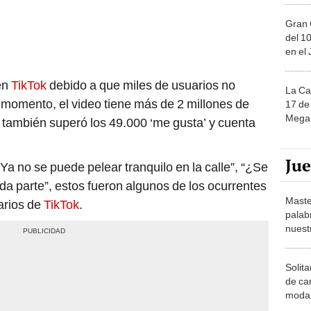
Gran 
del 10
en el
 en
TikTok
debido a que miles de usuarios no
La Ca
 momento, el video tiene más de 2 millones de
17 de 
Mega 
 también superó los 49.000 ‘me gusta’ y cuenta
Ju
a no se puede pelear tranquilo en la calle”, “¿Se
da parte”, estos fueron algunos de los ocurrentes
Maste
arios de
TikTok
.
palab
nuest
Solita
de ca
moda.
demue