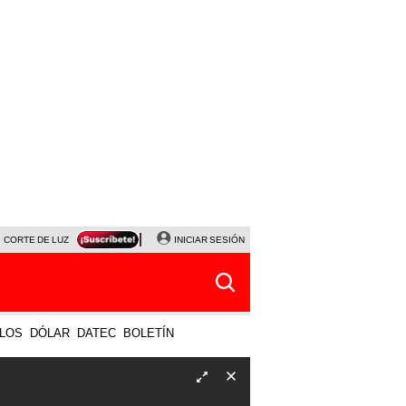
CORTE DE LUZ
VIERNES 7 DE AGOSTO
INICIAR SESIÓN
ALBERTO BENAVIDES
NALDY SALD
LOS
DÓLAR
DATEC
BOLETÍN