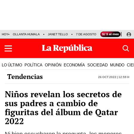
HOY
OLLANTA HUMALA
JANET TELLO
7 DE AGOSTO
TINKA RESULTADOS
LO ÚLTIMO
POLÍTICA
OPINIÓN
ECONOMÍA
SOCIEDAD
MUNDO
CIE
Tendencias
26 Oct 2022 | 12:59 h
Niños revelan los secretos de
sus padres a cambio de
figuritas del álbum de Qatar
2022