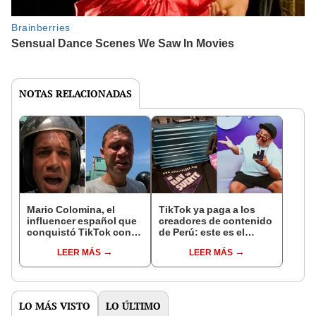
NOTAS RELACIONADAS
Mario Colomina, el
TikTok ya paga a los
influencer español que
creadores de contenido
conquistó TikTok con
de Perú: este es el
su pasión por el Perú:
monto que puedes
LEER MÁS
LEER MÁS
"Mi amor nació por la
llegar a cobrar por 1.000
gastronomía"
vistas
LO MÁS VISTO
LO ÚLTIMO