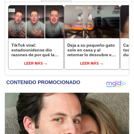
TikTok viral:
Deja a su pequeño gato
Cach
estadounidense dio
solo en casa y al
todos
razones de por qué la
retornar lo descubre en
dueñ
comida peruana es
plena travesura [VIDEO]
ines
LEER MÁS
LEER MÁS
mejor que la mexicana
[VID