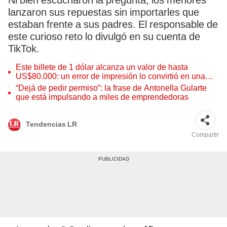
Ni bien escucharon la pregunta, los menores
lanzaron sus repuestas sin importarles que
estaban frente a sus padres. El responsable de
este curioso reto lo divulgó en su cuenta de
TikTok.
Este billete de 1 dólar alcanza un valor de hasta
US$80.000: un error de impresión lo convirtió en una
pieza única que hoy buscan coleccionistas de todo el
“Dejá de pedir permiso”: la frase de Antonella Gularte
mundo
que está impulsando a miles de emprendedoras
Tendencias LR
Compartir