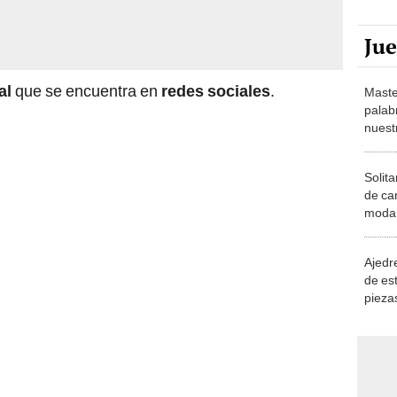
Ju
ral
que se encuentra en
redes sociales
.
Maste
palab
nuest
Solita
de ca
moda.
demue
Ajedre
de es
piezas
consi