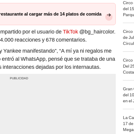
Circo 
del 15
restaurante al cargar más de 14 platos de comida
Parqu
Migue
mpartido por el usuario de
TikTok
@bg_haircolor.
Circo
de Jul
04.000 reacciones y 678 comentarios.
Círcul
y Yankee manifestando”, “A mí ya ni regalos me
entró al WhatsApp, pensé que se trataba de una
Circo
Del 2
as interacciones dejadas por los internautas.
Costa
Gran 
del 10
en el
La Ca
17 de 
Mega 