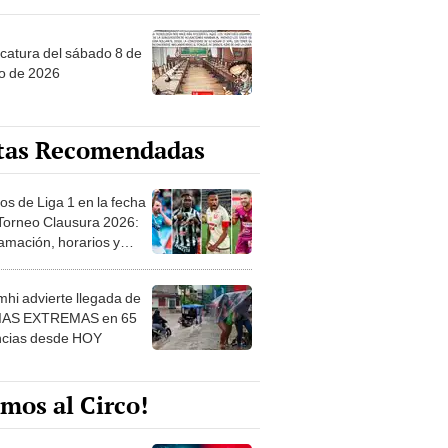
ncatura del sábado 8 de
o de 2026
tas Recomendadas
os de Liga 1 en la fecha
 Torneo Clausura 2026:
amación, horarios y
 ver
hi advierte llegada de
IAS EXTREMAS en 65
ncias desde HOY
mos al Circo!