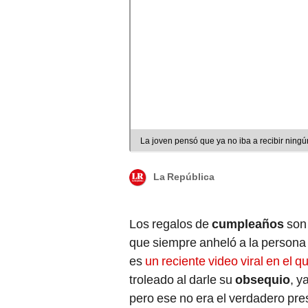
La joven pensó que ya no iba a recibir ning
La República
Los regalos de
cumpleaños
son
que siempre anheló a la persona
es
un reciente video viral en el 
troleado al darle su
obsequio
, y
pero ese no era el verdadero pre