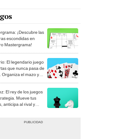
egos
rgrama: ¡Descubre las
ras escondidas en
ro Mastergrama!
rio: El legendario juego
rtas que nunca pasa de
 Organiza el mazo y
stra tu habilidad.
z: El rey de los juegos
trategia. Mueve tus
, anticipa al rival y
gue el jaque mate.