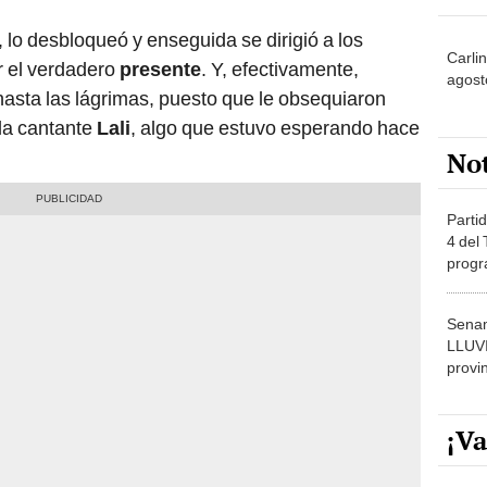
, lo desbloqueó y enseguida se dirigió a los
Carli
r el verdadero
presente
. Y, efectivamente,
agost
hasta las lágrimas, puesto que le obsequiaron
 la cantante
Lali
, algo que estuvo esperando hace
No
Partid
4 del
progr
dónde
Senam
LLUV
provi
¡Va