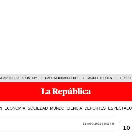
NUANO RESULTADOS HOY
CASO MOCHASUELDOS
MIGUEL TORRES
LEY PU
N
ECONOMÍA
SOCIEDAD
MUNDO
CIENCIA
DEPORTES
ESPECTÁCU
31 Ago 2022 | 16:34 h
LO