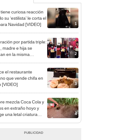
 tiene curiosa reacción
 su ‘estilista’ le corta el
1
para Navidad [VIDEO]
ación por partida triple:
, madre e hija se
2
an en la misma
monia
e el restaurante
no que vende chifa en
3
 [VIDEO]
e mezcla Coca Cola y
s en extraño hoyo y
4
e una letal criatura
EO]