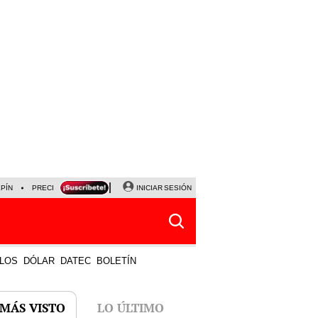
LPÍN
PRECIO DEL DÓLAR
CORTE DE LUZ
INICIAR SESIÓN
VIERNES 7 DE AGOSTO
ALBER
LOS
DÓLAR
DATEC
BOLETÍN
 MÁS VISTO
LO ÚLTIMO