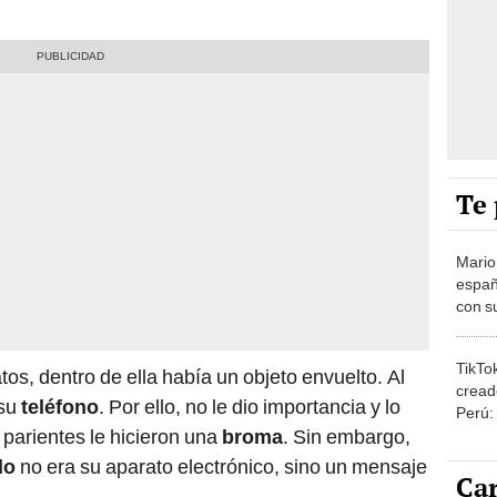
Te 
Mario
españ
con su
amor 
gastr
TikTo
tos, dentro de ella había un objeto envuelto. Al
cread
 su
teléfono
. Por ello, no le dio importancia y lo
Perú:
parientes le hicieron una
broma
. Sin embargo,
puede
1.000
lo
no era su aparato electrónico, sino un mensaje
Car