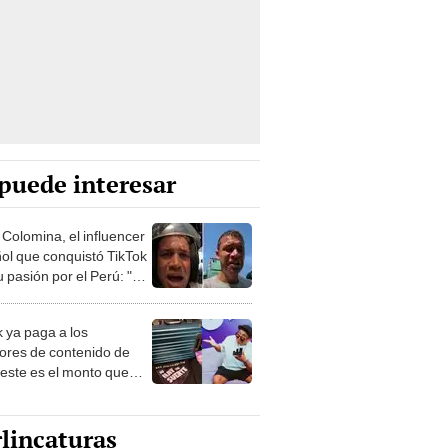
puede interesar
 Colomina, el influencer
ol que conquistó TikTok
 pasión por el Perú: "Mi
nació por la
onomía"
k ya paga a los
ores de contenido de
 este es el monto que
s llegar a cobrar por
 vistas
lincaturas