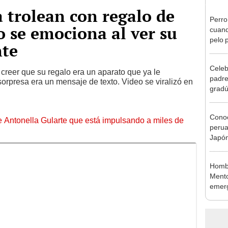
a trolean con regalo de
Perro
 se emociona al ver su
cuando
pelo 
nte
Celebr
n creer que su regalo era un aparato que ya le
padre
sorpresa era un mensaje de texto. Video se viralizó en
gradú
cere
Conoc
de Antonella Gularte que está impulsando a miles de
perua
Japón
Hombr
Mento
emerg
[VID