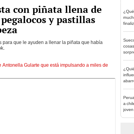
sta con piñata llena de
¿Qué 
 pegalocos y pastillas
mucho
finali
beza
Sueco
s para que le ayuden a llenar la piñata que había
cosas
ok.
sorpr
3 litro
de Antonella Gularte que está impulsando a miles de
¿Quié
influ
abarr
de Pi
Perua
a chil
joven 
produ