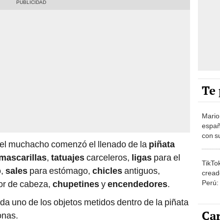
Te 
Mario
españ
con su
 el muchacho comenzó el llenado de la
piñata
amor 
gastr
mascarillas
,
tatuajes
carceleros,
ligas
para el
TikTo
o,
sales
para estómago,
chicles
antiguos,
cread
Perú:
lor de cabeza,
chupetines
y
encendedores
.
puede
a uno de los objetos metidos dentro de la piñata
1.000
Car
onas.