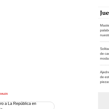
Ju
Maste
palab
nuest
Solita
de ca
moda.
demue
Ajedre
de es
piezas
consi
CIALES
ero a La República en