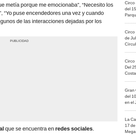
Circo 
que metía porque me emocionaba”, “Necesito los
del 15
co”, “Yo puse encendedores una vez y cuando
Parqu
lgunos de las interacciones dejadas por los
Migue
Circo
de Jul
Círcul
Circo
Del 2
Costa
Gran 
del 10
en el
La Ca
17 de 
ral
que se encuentra en
redes sociales
.
Mega 