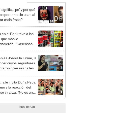
significa ‘pe’ y por qué
s peruanos lo usan al
1
zar cada frase?
 en el Perú revela las
 que más le
2
endieron: “Gaseosas de
s”
n es Joanis la Firme, la
encer cuyos seguidores
3
otaron diversas calles
ura?
na le invita Doña Pepa
eno y la reacción del
4
se viraliza: “No es un
cto para exportar"