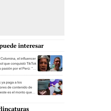
puede interesar
 Colomina, el influencer
ol que conquistó TikTok
 pasión por el Perú: "Mi
nació por la
onomía"
k ya paga a los
ores de contenido de
 este es el monto que
s llegar a cobrar por
 vistas
lincaturas