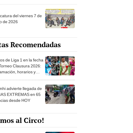
catura del viernes 7 de
o de 2026
tas Recomendadas
os de Liga 1 en la fecha
 Torneo Clausura 2026:
amación, horarios y
 ver
hi advierte llegada de
IAS EXTREMAS en 65
ncias desde HOY
mos al Circo!