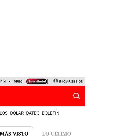
LPÍN
PRECIO DEL DÓLAR
CORTE DE LUZ
INICIAR SESIÓN
VIERNES 7 DE AGOSTO
ALBER
LOS
DÓLAR
DATEC
BOLETÍN
 MÁS VISTO
LO ÚLTIMO