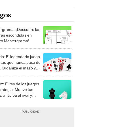
egos
rgrama: ¡Descubre las
ras escondidas en
ro Mastergrama!
rio: El legendario juego
rtas que nunca pasa de
 Organiza el mazo y
stra tu habilidad.
z: El rey de los juegos
trategia. Mueve tus
, anticipa al rival y
gue el jaque mate.