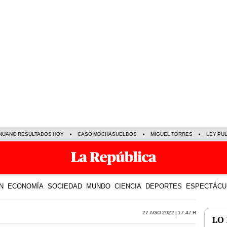
NUANO RESULTADOS HOY
CASO MOCHASUELDOS
MIGUEL TORRES
LEY PU
N
ECONOMÍA
SOCIEDAD
MUNDO
CIENCIA
DEPORTES
ESPECTÁCU
27 Ago 2022 | 17:47 h
LO