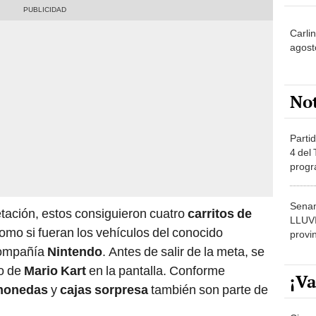
Carli
agost
No
Partid
4 del
progr
dónde
Senam
etación, estos consiguieron cuatro
carritos de
LLUV
como si fueran los vehículos del conocido
provi
compañía
Nintendo
. Antes de salir de la meta, se
eo de
Mario Kart
en la pantalla. Conforme
¡Va
monedas
y
cajas sorpresa
también son parte de