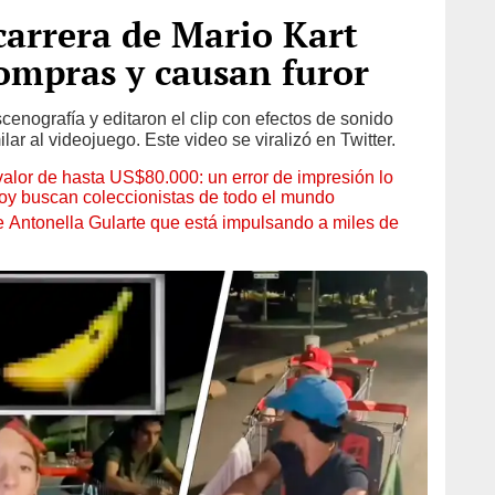
carrera de Mario Kart
compras y causan furor
nografía y editaron el clip con efectos de sonido
lar al videojuego. Este video se viralizó en Twitter.
 valor de hasta US$80.000: un error de impresión lo
hoy buscan coleccionistas de todo el mundo
de Antonella Gularte que está impulsando a miles de