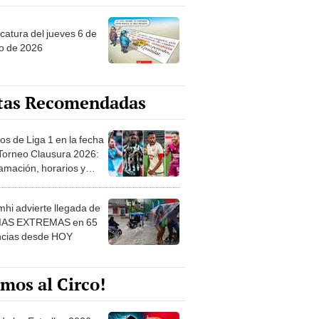
ncatura del jueves 6 de
o de 2026
tas Recomendadas
os de Liga 1 en la fecha
 Torneo Clausura 2026:
amación, horarios y
 ver
hi advierte llegada de
IAS EXTREMAS en 65
ncias desde HOY
mos al Circo!