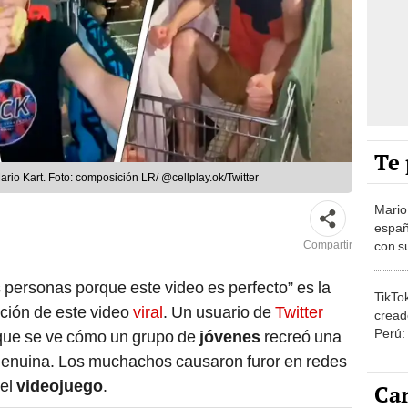
Te 
rio Kart. Foto: composición LR/ @cellplay.ok/Twitter
Mario
españ
con su
Compartir
amor 
gastr
personas porque este video es perfecto” es la
TikTo
pción de este video
viral
. Un usuario de
Twitter
cread
Perú:
 que se ve cómo un grupo de
jóvenes
recreó una
puede
enuina. Los muchachos causaron furor en redes
1.000
del
videojuego
.
Car