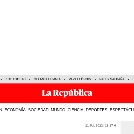
7 DE AGOSTO
OLLANTA HUMALA
PAPA LEÓN XIV
NALDY SALDAÑA
N
ECONOMÍA
SOCIEDAD
MUNDO
CIENCIA
DEPORTES
ESPECTÁCU
21 Jul 2022 | 16:17 h