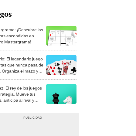
egos
rgrama: ¡Descubre las
ras escondidas en
ro Mastergrama!
rio: El legendario juego
rtas que nunca pasa de
 Organiza el mazo y
stra tu habilidad.
z: El rey de los juegos
trategia. Mueve tus
, anticipa al rival y
gue el jaque mate.