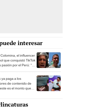
puede interesar
 Colomina, el influencer
ol que conquistó TikTok
 pasión por el Perú: "Mi
nació por la
onomía"
k ya paga a los
ores de contenido de
 este es el monto que
s llegar a cobrar por
 vistas
lincaturas