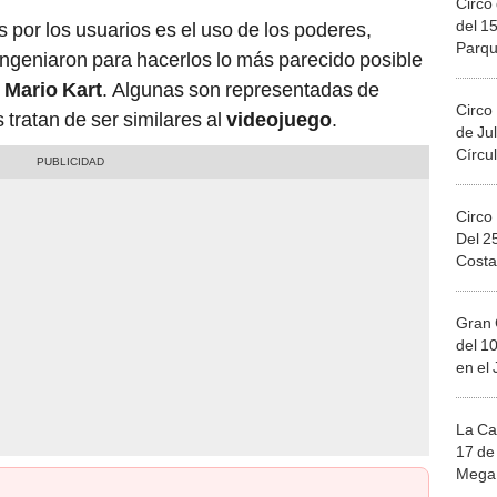
Circo 
del 15
 por los usuarios es el uso de los poderes,
Parqu
ingeniaron para hacerlos lo más parecido posible
Migue
e
Mario Kart
. Algunas son representadas de
Circo
 tratan de ser similares al
videojuego
.
de Jul
Círcul
Circo
Del 2
Costa
Gran 
del 10
en el
La Ca
17 de 
Mega 