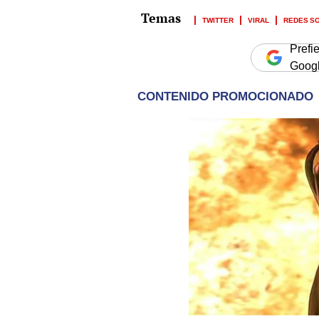
TWITTER
VIRAL
REDES S
Prefi
Goog