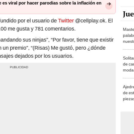
 es viral por hacer parodias sobre la inflación en
Ju
fundido por el usuario de
Twitter
@cellplay.ok. El
100 me gusta y 781 comentarios.
Maste
palab
ndando sus ninjas”, “Por favor, tiene que existir
nuest
 un premio”, “(Risas) Me gustó, pero ¿dónde
sajes dejados por los usuarios.
Solita
de ca
moda.
demue
Ajedre
de es
piezas
consi