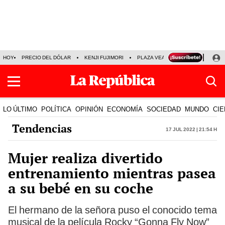
HOY
PRECIO DEL DÓLAR
KENJI FUJIMORI
PLAZA VEA
FERIADOS
KE
LO ÚLTIMO
POLÍTICA
OPINIÓN
ECONOMÍA
SOCIEDAD
MUNDO
CIE
Tendencias
17 Jul 2022 | 21:54 h
Mujer realiza divertido
entrenamiento mientras pasea
a su bebé en su coche
El hermano de la señora puso el conocido tema
musical de la película Rocky “Gonna Fly Now”