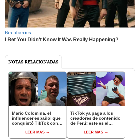
NOTAS RELACIONADAS
Mario Colomina, el
TikTok ya paga a los
influencer español que
creadores de contenido
conquistó TikTok con
de Perú: este es el
su pasión por el Perú:
monto que puedes
LEER MÁS
LEER MÁS
"Mi amor nació por la
llegar a cobrar por 1.000
gastronomía"
vistas