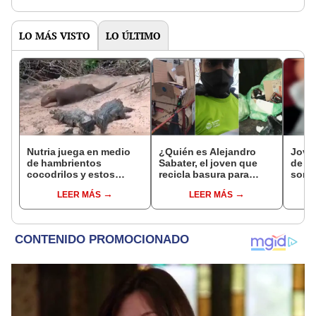
LO MÁS VISTO
LO ÚLTIMO
Nutria juega en medio
¿Quién es Alejandro
Joven
de hambrientos
Sabater, el joven que
de su
cocodrilos y estos
recicla basura para
sorpr
reaccionan de forma
pagar sus estudios
[VID
LEER MÁS
LEER MÁS
insólita [VIDEO]
universitarios?