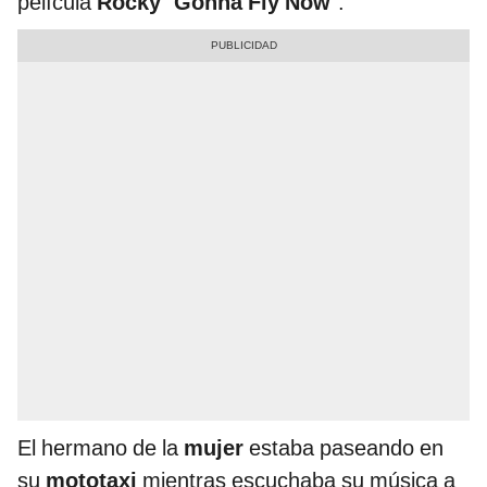
película
Rocky
“
Gonna Fly Now
”.
El hermano de la
mujer
estaba paseando en
su
mototaxi
mientras escuchaba su música a