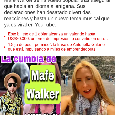
Mafe Walker se ha vuelto popular tras asegurar
que habla en idioma alienígena. Sus
declaraciones han desatado divertidas
reacciones y hasta un nuevo tema musical que
ya es viral en YouTube.
Este billete de 1 dólar alcanza un valor de hasta
US$80.000: un error de impresión lo convirtió en una
pieza única que hoy buscan coleccionistas de todo el
“Dejá de pedir permiso”: la frase de Antonella Gularte
mundo
que está impulsando a miles de emprendedoras