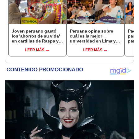
Joven peruano gastó
Peruana opina sobre
Padre
los 'ahorros de su vida'
cuál es la mejor
paso
en cartillas de Raspa y
universidad en Lima y
para 
Gana, de LA TINKA, y se
usuarios le aclaran: “Es
se te
LEER MÁS
LEER MÁS
lleva gran sorpresa
la UNI”
sho