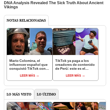
NOTAS RELACIONADAS
Mario Colomina, el
TikTok ya paga a los
influencer español que
creadores de contenido
conquistó TikTok con
de Perú: este es el
su pasión por el Perú:
monto que puedes
LEER MÁS
LEER MÁS
"Mi amor nació por la
llegar a cobrar por 1.000
gastronomía"
vistas
LO MÁS VISTO
LO ÚLTIMO