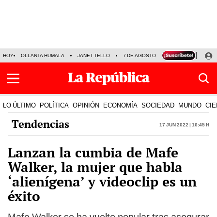
HOY
OLLANTA HUMALA
JANET TELLO
7 DE AGOSTO
TINKA RESULTADOS
LO ÚLTIMO
POLÍTICA
OPINIÓN
ECONOMÍA
SOCIEDAD
MUNDO
CIE
Tendencias
17 Jun 2022 | 16:45 h
Lanzan la cumbia de Mafe
Walker, la mujer que habla
‘alienígena’ y videoclip es un
éxito