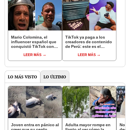
Mario Colomina, el
TikTok ya paga a los
influencer español que
creadores de contenido
conquistó TikTok con
de Perú: este es el
su pasión por el Perú:
monto que puedes
LEER MÁS
LEER MÁS
"Mi amor nació por la
llegar a cobrar por 1.000
gastronomía"
vistas
LO MÁS VISTO
LO ÚLTIMO
Joven entra en pánico al
Adulta mayor rompe en
Novi
creer que su cerdo
llanto al ver cómo la
dedi