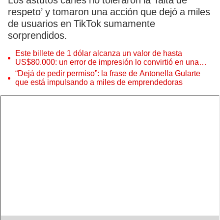
Los astutos canes no toleraron la ‘falta de
respeto’ y tomaron una acción que dejó a miles
de usuarios en TikTok sumamente
sorprendidos.
Este billete de 1 dólar alcanza un valor de hasta
US$80.000: un error de impresión lo convirtió en una
pieza única que hoy buscan coleccionistas de todo el
“Dejá de pedir permiso”: la frase de Antonella Gularte
mundo
que está impulsando a miles de emprendedoras