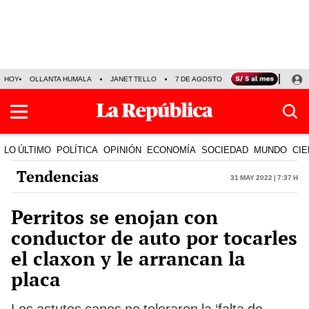
HOY
OLLANTA HUMALA
JANET TELLO
7 DE AGOSTO
TINKA RESULTADOS
LO ÚLTIMO
POLÍTICA
OPINIÓN
ECONOMÍA
SOCIEDAD
MUNDO
CIE
Tendencias
31 May 2022 | 7:37 h
Perritos se enojan con
conductor de auto por tocarles
el claxon y le arrancan la
placa