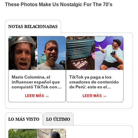
NOTAS RELACIONADAS
Mario Colomina, el
TikTok ya paga a los
influencer español que
creadores de contenido
conquistó TikTok con
de Perú: este es el
su pasión por el Perú:
monto que puedes
LEER MÁS
LEER MÁS
"Mi amor nació por la
llegar a cobrar por 1.000
gastronomía"
vistas
LO MÁS VISTO
LO ÚLTIMO