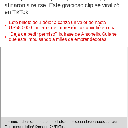
atinaron a reírse. Este gracioso clip se viralizó
en TikTok.
Este billete de 1 dólar alcanza un valor de hasta
US$80.000: un error de impresión lo convirtió en una
pieza única que hoy buscan coleccionistas de todo el
“Dejá de pedir permiso”: la frase de Antonella Gularte
mundo
que está impulsando a miles de emprendedoras
Los muchachos se quedaron en el piso unos segundos después de caer.
Foto: composición/ @matee_74/TikTok