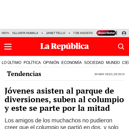
HOY
OLLANTA HUMALA
JANET TELLO
7 DE AGOSTO
TINKA RESULTADOS
LO ÚLTIMO
POLÍTICA
OPINIÓN
ECONOMÍA
SOCIEDAD
MUNDO
CIE
Tendencias
30 May 2022 | 20:02 h
Jóvenes asisten al parque de
diversiones, suben al columpio
y este se parte por la mitad
Los amigos de los muchachos no pudieron
creer que el columpio se partió en dos, y solo