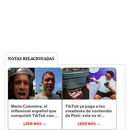
NOTAS RELACIONADAS
Mario Colomina, el
TikTok ya paga a los
influencer español que
creadores de contenido
conquistó TikTok con
de Perú: este es el
su pasión por el Perú:
monto que puedes
LEER MÁS
LEER MÁS
"Mi amor nació por la
llegar a cobrar por 1.000
gastronomía"
vistas