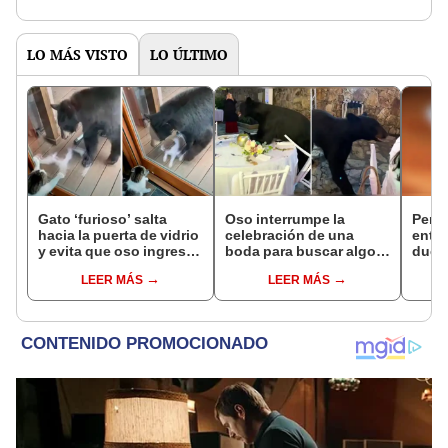
LO MÁS VISTO
LO ÚLTIMO
Gato ‘furioso’ salta
Oso interrumpe la
Perr
hacia la puerta de vidrio
celebración de una
entra
y evita que oso ingrese
boda para buscar algo
dueña
a la casa de su amo
de comer y sorprende a
su c
LEER MÁS
LEER MÁS
todos