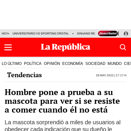
HOY
UNIVERSITARIO VS SPORTING CRISTAL
SINUANO RESULTADOS HOY
CA
LO ÚLTIMO
POLÍTICA
OPINIÓN
ECONOMÍA
SOCIEDAD
MUNDO
CIE
Tendencias
28 May 2022 | 17:17 h
Hombre pone a prueba a su
mascota para ver si se resiste
a comer cuando él no está
La mascota sorprendió a miles de usuarios al
obedecer cada indicación que su dueño le