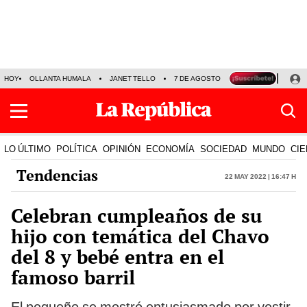
HOY
OLLANTA HUMALA
JANET TELLO
7 DE AGOSTO
TINKA RESULTADOS
LO ÚLTIMO
POLÍTICA
OPINIÓN
ECONOMÍA
SOCIEDAD
MUNDO
CIE
Tendencias
22 May 2022 | 16:47 h
Celebran cumpleaños de su
hijo con temática del Chavo
del 8 y bebé entra en el
famoso barril