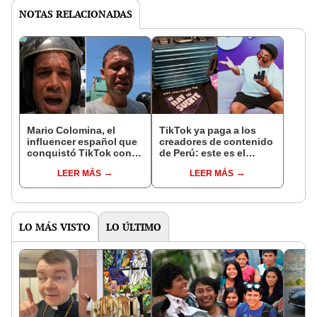
NOTAS RELACIONADAS
Mario Colomina, el
TikTok ya paga a los
influencer español que
creadores de contenido
conquistó TikTok con
de Perú: este es el
su pasión por el Perú:
monto que puedes
LEER MÁS
LEER MÁS
"Mi amor nació por la
llegar a cobrar por 1.000
gastronomía"
vistas
LO MÁS VISTO
LO ÚLTIMO