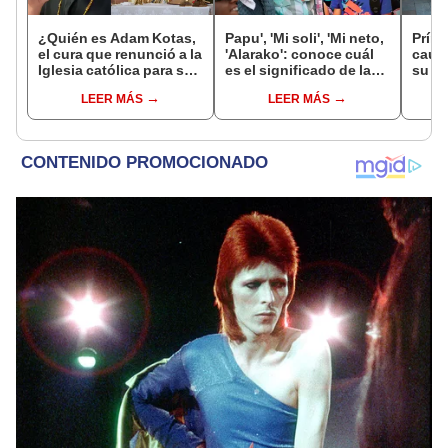
¿Quién es Adam Kotas,
Papu', 'Mi soli', 'Mi neto,
Prínc
el cura que renunció a la
'Alarako': conoce cuál
causa
Iglesia católica para ser
es el significado de las
su fí
tiktoker?
jergas peruanas más
a AP
LEER MÁS
LEER MÁS
usadas por los jóvenes
se ca
espe