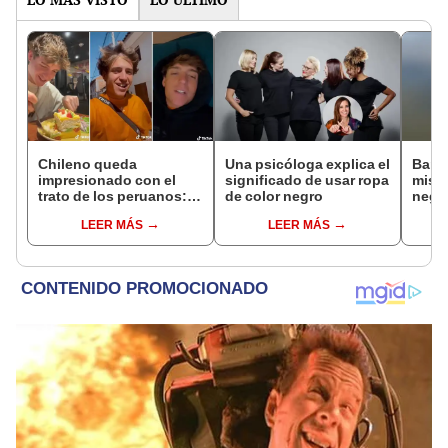
Chileno queda
Una psicóloga explica el
Bañi
impresionado con el
significado de usar ropa
mist
trato de los peruanos:
de color negro
negra
“Son demasiado
apro
LEER MÁS
LEER MÁS
serviciales”
enor