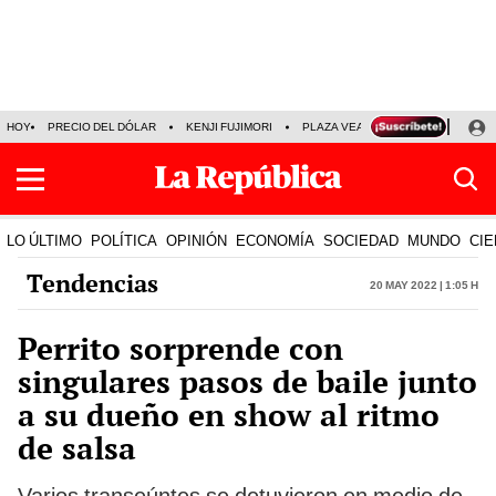
HOY
PRECIO DEL DÓLAR
KENJI FUJIMORI
PLAZA VEA
FERIADOS
KE
LO ÚLTIMO
POLÍTICA
OPINIÓN
ECONOMÍA
SOCIEDAD
MUNDO
CIE
Tendencias
20 May 2022 | 1:05 h
Perrito sorprende con
singulares pasos de baile junto
a su dueño en show al ritmo
de salsa