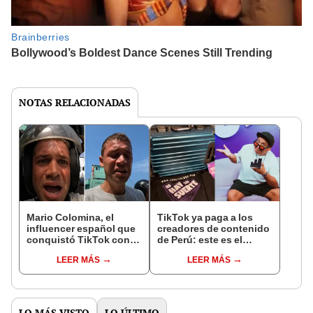
NOTAS RELACIONADAS
Mario Colomina, el
TikTok ya paga a los
influencer español que
creadores de contenido
conquistó TikTok con
de Perú: este es el
su pasión por el Perú:
monto que puedes
LEER MÁS
LEER MÁS
"Mi amor nació por la
llegar a cobrar por 1.000
gastronomía"
vistas
LO MÁS VISTO
LO ÚLTIMO