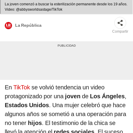
La joven comenzó a buscar la esterilización permanente desde los 19 años.
Video: @abbysworldsastage/TikTok
La República
Compartir
En
TikTok
se volvió tendencia un video
protagonizado por una
joven
de
Los Ángeles
,
Estados Unidos
. Una mujer celebró que hace
algunos años se sometió a una operación para
no tener
hijos
. El testimonio de la chica se
llevó la atención el
redes sociales
. El suceso