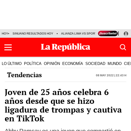
HOY
SINUANO RESULTADOS HOY
ALIANZA LIMA VS SPORT BOYS
JORGE MES
LO ÚLTIMO
POLÍTICA
OPINIÓN
ECONOMÍA
SOCIEDAD
MUNDO
CIE
Tendencias
08 May 2022 | 22:43 h
Joven de 25 años celebra 6
años desde que se hizo
ligadura de trompas y cautiva
en TikTok