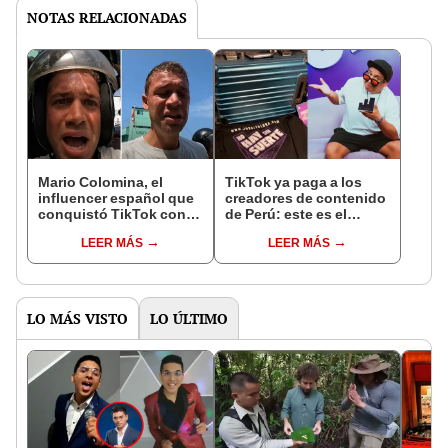
NOTAS RELACIONADAS
Mario Colomina, el
TikTok ya paga a los
influencer español que
creadores de contenido
conquistó TikTok con
de Perú: este es el
su pasión por el Perú:
monto que puedes
LEER MÁS
LEER MÁS
"Mi amor nació por la
llegar a cobrar por 1.000
gastronomía"
vistas
LO MÁS VISTO
LO ÚLTIMO