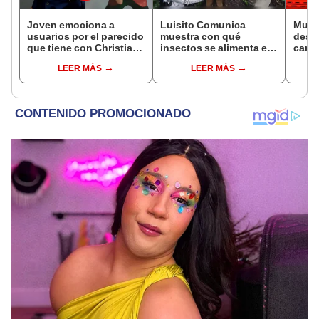
Joven emociona a
Luisito Comunica
Mujer
usuarios por el parecido
muestra con qué
descu
que tiene con Christian
insectos se alimenta en
cant
Yaipén: “Pensé que era
la selva peruana y el
un gr
LEER MÁS
LEER MÁS
el original”
sabor sorprende