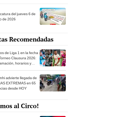
ncatura del jueves 6 de
o de 2026
tas Recomendadas
os de Liga 1 en la fecha
 Torneo Clausura 2026:
amación, horarios y
 ver
hi advierte llegada de
IAS EXTREMAS en 65
ncias desde HOY
mos al Circo!