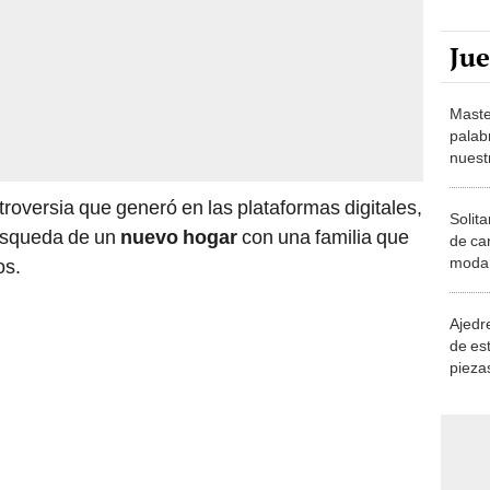
Ju
Maste
palab
nuest
roversia que generó en las plataformas digitales,
Solita
úsqueda de un
nuevo hogar
con una familia que
de ca
moda.
os.
demue
Ajedre
de es
piezas
consi