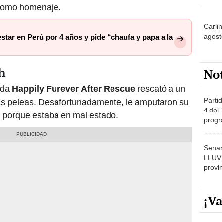
como homenaje.
Carli
agost
tar en Perú por 4 años y pide “chaufa y papa a la
h
No
ada
Happily Furever After Rescue
rescató a un
Partid
as peleas. Desafortunadamente, le amputaron su
4 del
n porque estaba en mal estado.
progr
dónde
Senam
LLUV
provi
¡Va