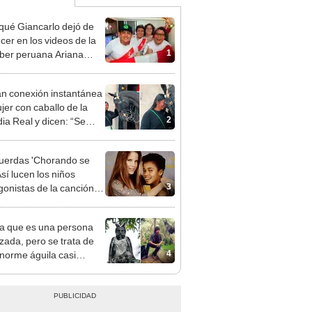
qué Giancarlo dejó de
cer en los videos de la
1
ber peruana Ariana
n conexión instantánea
jer con caballo de la
2
ia Real y dicen: “Se
e a Pocahontas”
erdas 'Chorando se
Así lucen los niños
3
gonistas de la canción
arcó los años 80
a que es una persona
azada, pero se trata de
4
norme águila casi
ta [FOTOS]