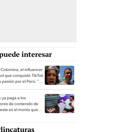
puede interesar
 Colomina, el influencer
ol que conquistó TikTok
 pasión por el Perú: "Mi
nació por la
onomía"
k ya paga a los
ores de contenido de
 este es el monto que
s llegar a cobrar por
 vistas
lincaturas