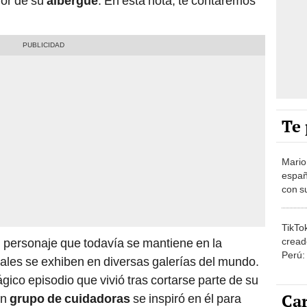
vor de su
albergue
. En esta nota, te contaremos
Te 
Mario
españ
con su
amor 
gastr
TikTo
cread
 personaje que todavía se mantiene en la
Perú:
uales se exhiben en diversas galerías del mundo.
puede
ico episodio que vivió tras cortarse parte de su
1.000
Car
un
grupo de cuidadoras
se inspiró en él para