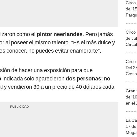
Circo 
del 15
Parqu
Migue
Circo
utizaron como el
pintor neerlandés
. Pero jamás
de Jul
r al poseer el mismo talento. “Es el más dulce y
Círcul
edes conocer, no puedes evitar enamorarte”,
Circo
Del 2
isión de hacer una exposición para que
Costa
a indicada solo aparecieron
dos personas
; no
ral y vendieron 30 a un precio de 40 dólares cada
Gran 
del 10
en el
La Ca
17 de 
Mega 