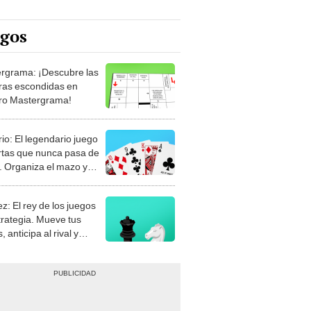
egos
rgrama: ¡Descubre las
ras escondidas en
ro Mastergrama!
rio: El legendario juego
rtas que nunca pasa de
 Organiza el mazo y
stra tu habilidad.
z: El rey de los juegos
trategia. Mueve tus
, anticipa al rival y
gue el jaque mate.