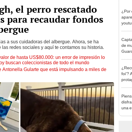
h, el perro rescatado
¿Por 
s para recaudar fondos
apare
youtu
lbergue
Bolo?
Capta
as a sus cuidadoras del albergue. Ahora, se ha
de mu
 las redes sociales y aquí te contamos su historia.
Guard
 valor de hasta US$80.000: un error de impresión lo
parec
hoy buscan coleccionistas de todo el mundo
¿Recu
de Antonella Gularte que está impulsando a miles de
foi'? 
prota
que m
Piens
disfr
una e
extin