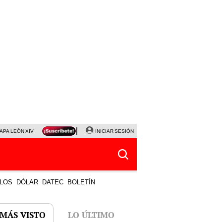
APA LEÓN XIV
NALDY SALDAÑA
INICIAR SESIÓN
LA BELLA LUZ
MAGALY MEDINA
HORÓS
LOS
DÓLAR
DATEC
BOLETÍN
 MÁS VISTO
LO ÚLTIMO