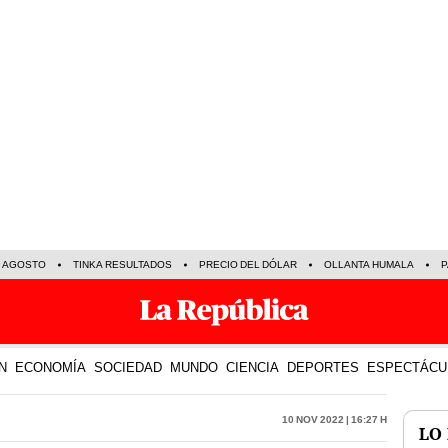
E AGOSTO
TINKA RESULTADOS
PRECIO DEL DÓLAR
OLLANTA HUMALA
P
N
ECONOMÍA
SOCIEDAD
MUNDO
CIENCIA
DEPORTES
ESPECTÁCU
10 Nov 2022 | 16:27 h
LO