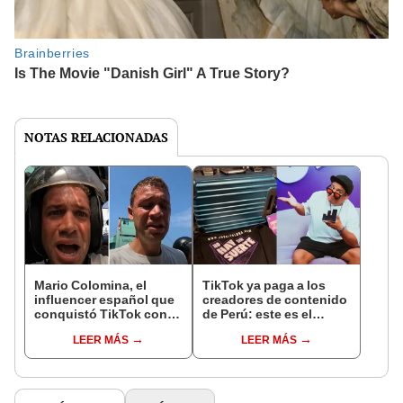
NOTAS RELACIONADAS
Mario Colomina, el
TikTok ya paga a los
influencer español que
creadores de contenido
conquistó TikTok con
de Perú: este es el
su pasión por el Perú:
monto que puedes
LEER MÁS
LEER MÁS
"Mi amor nació por la
llegar a cobrar por 1.000
gastronomía"
vistas