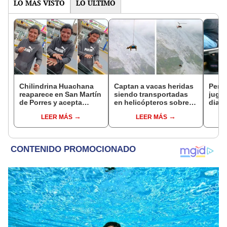
LO MÁS VISTO
LO ÚLTIMO
Chilindrina Huachana
Captan a vacas heridas
Perri
reaparece en San Martín
siendo transportadas
jugar
de Porres y acepta
en helicópteros sobre
diari
inusual pedido: ¿a qué
los Alpes suizos
regre
LEER MÁS
LEER MÁS
se dedica ahora?
[VID