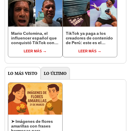
Mario Colomina, el
TikTok ya paga a los
influencer español que
creadores de contenido
conquistó TikTok con
de Perú: este es el
su pasión por el Perú:
monto que puedes
LEER MÁS
LEER MÁS
"Mi amor nació por la
llegar a cobrar por 1.000
gastronomía"
vistas
LO MÁS VISTO
LO ÚLTIMO
➤ Imágenes de flores
amarillas con frases
hermosas para