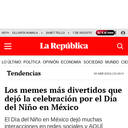
HOY
OLLANTA HUMALA
JANET TELLO
7 DE AGOSTO
TINKA RESULTADOS
LO ÚLTIMO
POLÍTICA
OPINIÓN
ECONOMÍA
SOCIEDAD
MUNDO
CIE
Tendencias
30 Abr 2024 | 22:00 h
Los memes más divertidos que
dejó la celebración por el Día
del Niño en México
El Día del Niño en México dejó muchas
interacciones en redes sociales y AQUÍ