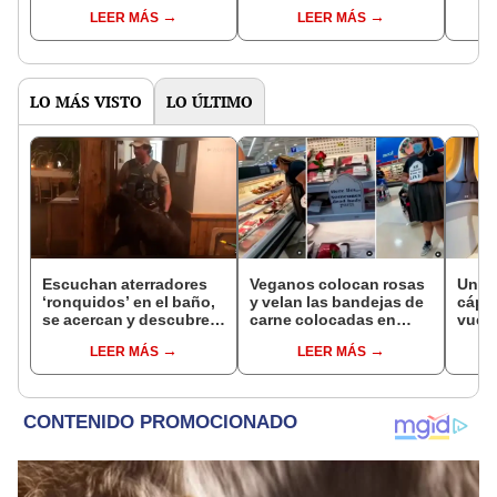
Estados Unidos?
altos en 2024
epic
LEER MÁS
LEER MÁS
SISM
LO MÁS VISTO
LO ÚLTIMO
Escuchan aterradores
Veganos colocan rosas
Una 
‘ronquidos’ en el baño,
y velan las bandejas de
cáps
se acercan y descubren
carne colocadas en
vuelv
a una enorme criatura
góndolas de
madre
LEER MÁS
LEER MÁS
durmiendo [VIDEO]
supermercado
su ex
opin