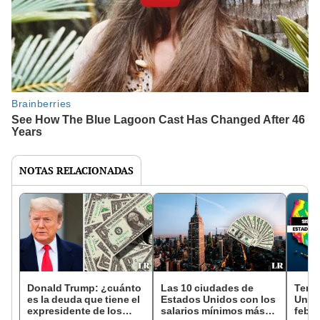
NOTAS RELACIONADAS
Donald Trump: ¿cuánto
Las 10 ciudades de
Temb
es la deuda que tiene el
Estados Unidos con los
Unid
expresidente de los
salarios mínimos más
febre