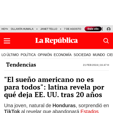
HOY
OLLANTA HUMALA
JANET TELLO
7 DE AGOSTO
TINKA RESULTADOS
LO ÚLTIMO
POLÍTICA
OPINIÓN
ECONOMÍA
SOCIEDAD
MUNDO
CIE
Tendencias
21 Feb 2024 | 16:47 h
"El sueño americano no es
para todos": latina revela por
qué deja EE. UU. tras 20 años
Una joven, natural de
Honduras
, sorprendió en
TikTok
al revelar que abandonará
Estados