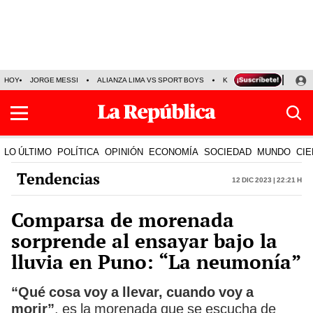
HOY
JORGE MESSI
ALIANZA LIMA VS SPORT BOYS
KENJI FUJIMORI
PRE
LO ÚLTIMO
POLÍTICA
OPINIÓN
ECONOMÍA
SOCIEDAD
MUNDO
CIE
Tendencias
12 Dic 2023 | 22:21 h
Comparsa de morenada
sorprende al ensayar bajo la
lluvia en Puno: “La neumonía”
“Qué cosa voy a llevar, cuando voy a
morir”
, es la morenada que se escucha de