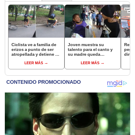
Ciclista ve a familia de
Joven muestra su
Repar
erizos a punto de ser
talento para el canto y
pega 
atropellada y detiene su
su madre queda
dirig
camino para salvarlos
cautivada con su voz
en Li
LEER MÁS
LEER MÁS
[VIDEO]
lloro