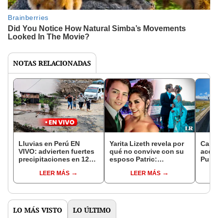
NOTAS RELACIONADAS
Lluvias en Perú EN
Yarita Lizeth revela por
Camió
VIVO: advierten fuertes
qué no convive con su
accid
precipitaciones en 12
esposo Patric:
Puno:
regiones del país
“Seguimos como
270 k
LEER MÁS
LEER MÁS
enamorados”
LO MÁS VISTO
LO ÚLTIMO