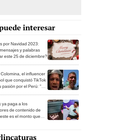
puede interesar
s por Navidad 2023:
mensajes y palabras
ar este 25 de diciembre?
 Colomina, el influencer
ol que conquistó TikTok
 pasión por el Perú: "Mi
nació por la
onomía"
k ya paga a los
ores de contenido de
 este es el monto que
s llegar a cobrar por
 vistas
lincaturas