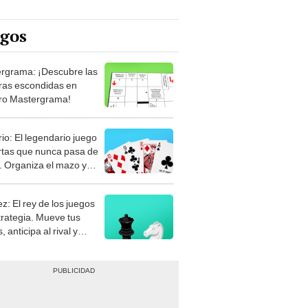
egos
rgrama: ¡Descubre las
ras escondidas en
ro Mastergrama!
rio: El legendario juego
rtas que nunca pasa de
 Organiza el mazo y
stra tu habilidad.
z: El rey de los juegos
trategia. Mueve tus
, anticipa al rival y
gue el jaque mate.