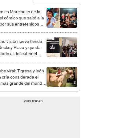
n es Marcianito de la
el cómico que saltó a la
1
por sus entretenidos
hes?
no visita nueva tienda
 Jockey Plaza y queda
2
tado al descubrir el
 de un par de medias:
0”
be viral: Tigresa y león
n cría considerada el
3
o más grande del mundo
EO]