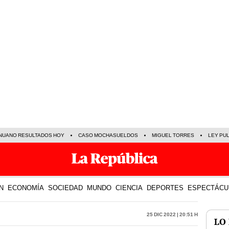
NUANO RESULTADOS HOY
CASO MOCHASUELDOS
MIGUEL TORRES
LEY PU
N
ECONOMÍA
SOCIEDAD
MUNDO
CIENCIA
DEPORTES
ESPECTÁCU
25 Dic 2022 | 20:51 h
LO