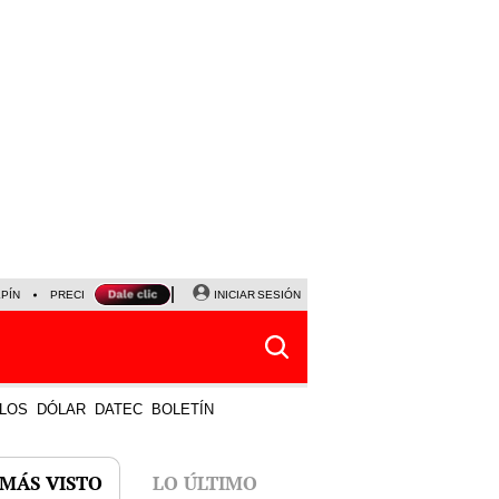
LPÍN
PRECIO DEL DÓLAR
CORTE DE LUZ
INICIAR SESIÓN
VIERNES 7 DE AGOSTO
ALBER
LOS
DÓLAR
DATEC
BOLETÍN
 MÁS VISTO
LO ÚLTIMO