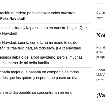
Carli
iración duradera para alcanzar todos nuestros
agost
¡Feliz Navidad!
, la felicidad y la paz reinen en nuestro hogar. ¡Que
ta Navidad!
No
n Navidad, cuenta con ella; si mi mano te es de
Partid
zón te trae felicidad, es todo tuyo. ¡Feliz Navidad!
4 del
progr
quios debajo del árbol navideño, pero sí muchas
dónde
s miembros de mi bella familia.
Senam
ay nada mejor que pasarla en compañía de todos
LLUV
irles que los quiero y espero que pasen un día
provi
 en este día bendito se concentrarán en rendir
¡Va