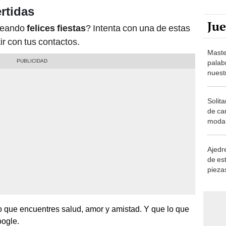
rtidas
Ju
seando
felices fiestas
? Intenta con una de estas
ir con tus contactos.
Maste
palab
nuest
Solita
de ca
moda.
demue
Ajedre
de es
piezas
consi
o que encuentres salud, amor y amistad. Y que lo que
oogle.