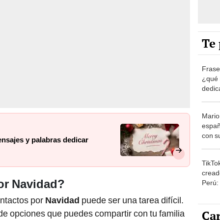
Te 
Frase
¿qué 
dedic
Mario
españ
con su
nsajes y palabras dedicar
amor 
gastr
TikTo
cread
or Navidad?
Perú:
puede
contactos por
Navidad
puede ser una tarea difícil.
1.000
Car
 de opciones que puedes compartir con tu familia