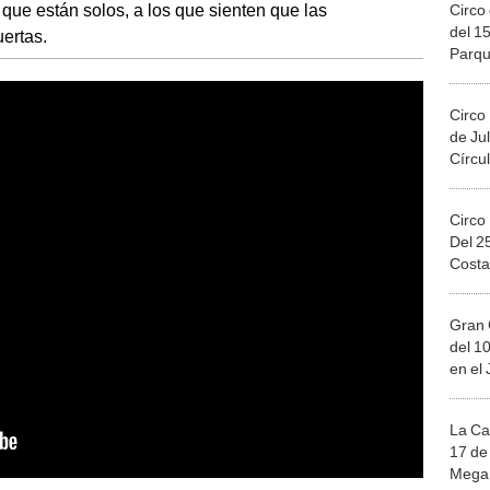
que están solos, a los que sienten que las
Circo 
del 15
ertas.
Parqu
Migue
Circo
de Jul
Círcul
Circo
Del 2
Costa
Gran 
del 10
en el
La Ca
17 de 
Mega 