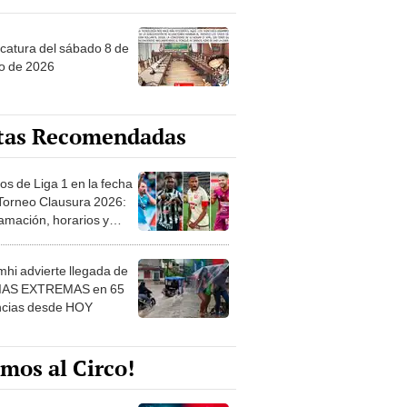
ncatura del sábado 8 de
o de 2026
tas Recomendadas
os de Liga 1 en la fecha
 Torneo Clausura 2026:
amación, horarios y
 ver
hi advierte llegada de
IAS EXTREMAS en 65
ncias desde HOY
mos al Circo!