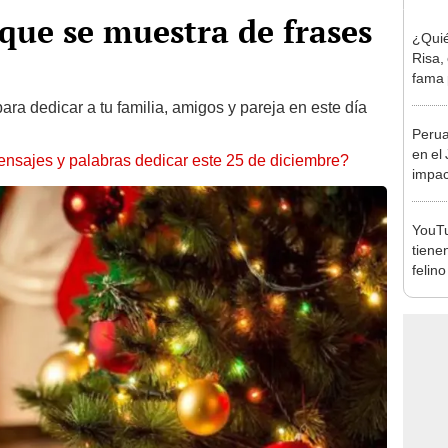
 que se muestra de frases
¿Quié
Risa, 
fama 
sketc
ara dedicar a tu familia, amigos y pareja en este día
Perua
en el
nsajes y palabras dedicar este 25 de diciembre?
impac
costo
“S/20
YouTu
tiene
felin
[VID