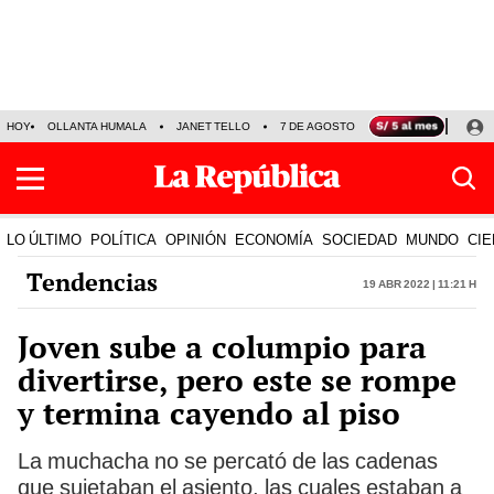
HOY
OLLANTA HUMALA
JANET TELLO
7 DE AGOSTO
TINKA RESULTADOS
LO ÚLTIMO
POLÍTICA
OPINIÓN
ECONOMÍA
SOCIEDAD
MUNDO
CIE
Tendencias
19 Abr 2022 | 11:21 h
Joven sube a columpio para
divertirse, pero este se rompe
y termina cayendo al piso
La muchacha no se percató de las cadenas
que sujetaban el asiento, las cuales estaban a