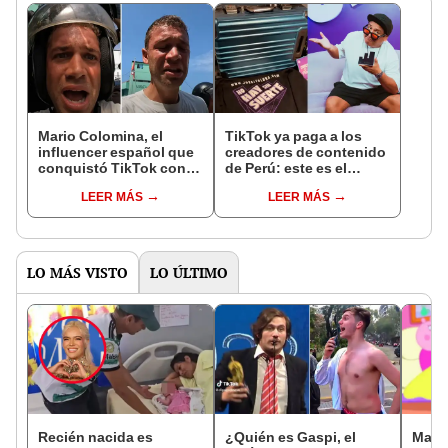
Mario Colomina, el
TikTok ya paga a los
influencer español que
creadores de contenido
conquistó TikTok con
de Perú: este es el
su pasión por el Perú:
monto que puedes
LEER MÁS
LEER MÁS
"Mi amor nació por la
llegar a cobrar por 1.000
gastronomía"
vistas
LO MÁS VISTO
LO ÚLTIMO
Recién nacida es
¿Quién es Gaspi, el
Mamá