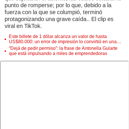
punto de romperse; por lo que, debido a la
fuerza con la que se columpió, terminó
protagonizando una grave caída.. El clip es
viral en TikTok.
Este billete de 1 dólar alcanza un valor de hasta
US$80.000: un error de impresión lo convirtió en una
pieza única que hoy buscan coleccionistas de todo el
“Dejá de pedir permiso”: la frase de Antonella Gularte
mundo
que está impulsando a miles de emprendedoras