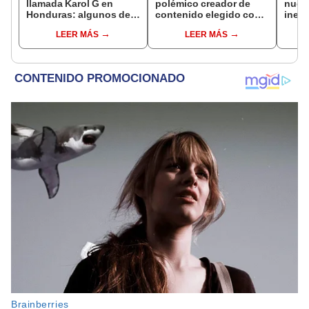
llamada Karol G en
polémico creador de
nuevo
Honduras: algunos de
contenido elegido como
ines
los hermanos se llaman
el “Youtuber del año”?
los c
LEER MÁS
LEER MÁS
Messi, Mbappé, Drogba
Pig
y Aldo Ballotelli