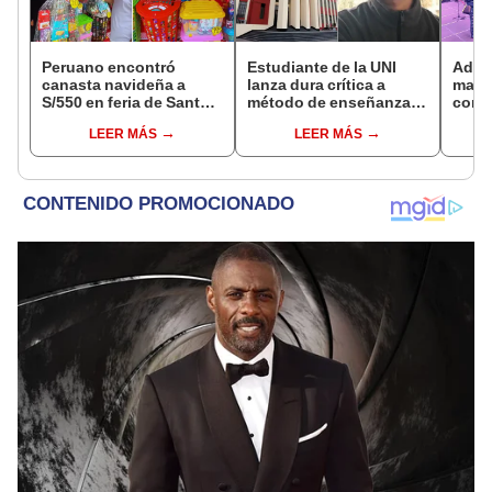
Peruano encontró
Estudiante de la UNI
Adult
canasta navideña a
lanza dura crítica a
maria
S/550 en feria de Santa
método de enseñanza
conci
Anita y quedó en shock:
de algunos profesores:
asist
LEER MÁS
LEER MÁS
"Alcanza para 2 meses"
“Solo ponen un pdf y lo
leen”