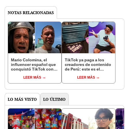
NOTAS RELACIONADAS
Mario Colomina, el
TikTok ya paga a los
influencer español que
creadores de contenido
conquistó TikTok con
de Perú: este es el
su pasión por el Perú:
monto que puedes
LEER MÁS
LEER MÁS
"Mi amor nació por la
llegar a cobrar por 1.000
gastronomía"
vistas
LO MÁS VISTO
LO ÚLTIMO