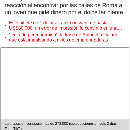
reacción al encontrar por las calles de Roma a
un joven que pide dinero por el dolce far niente.
Este billete de 1 dólar alcanza un valor de hasta
US$80.000: un error de impresión lo convirtió en una
pieza única que hoy buscan coleccionistas de todo el
“Dejá de pedir permiso”: la frase de Antonella Gularte
mundo
que está impulsando a miles de emprendedoras
La grabación consiguió más de 273.000 reproducciones en solo 3 días.
Foto: TikTok