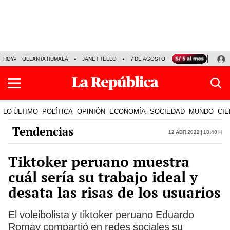
HOY
OLLANTA HUMALA
JANET TELLO
7 DE AGOSTO
TINKA RESULTADOS
LO ÚLTIMO
POLÍTICA
OPINIÓN
ECONOMÍA
SOCIEDAD
MUNDO
CIE
Tendencias
12 Abr 2022 | 18:40 h
Tiktoker peruano muestra
cuál sería su trabajo ideal y
desata las risas de los usuarios
El voleibolista y tiktoker peruano Eduardo
Romay compartió en redes sociales su