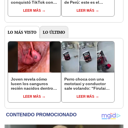
conquistó TikTok con
de Perú: este es el
su pasión por el Perú:
monto que puedes
LEER MÁS
LEER MÁS
"Mi amor nació por la
llegar a cobrar por 1.000
gastronomía"
vistas
LO MÁS VISTO
LO ÚLTIMO
Joven revela cómo
Perro choca con una
lucen los canguros
mototaxi y conductor
recién nacidos dentro
sale volando: “Firulais,
de la ‘bolsa’ de su
¿héroe o amenaza?”
LEER MÁS
LEER MÁS
madre [VIDEO]