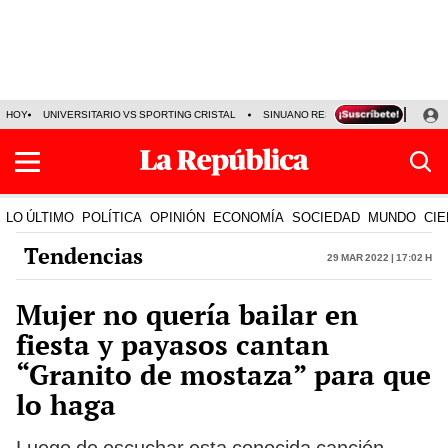
HOY
UNIVERSITARIO VS SPORTING CRISTAL
SINUANO RESULTADOS HOY
CA
LO ÚLTIMO
POLÍTICA
OPINIÓN
ECONOMÍA
SOCIEDAD
MUNDO
CIE
Tendencias
29 Mar 2022 | 17:02 h
Mujer no quería bailar en
fiesta y payasos cantan
“Granito de mostaza” para que
lo haga